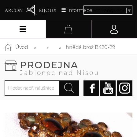
Informace
Select Language
▼
Úvod
hnědá brož B420-29
PRODEJNA
Jablonec nad Nisou