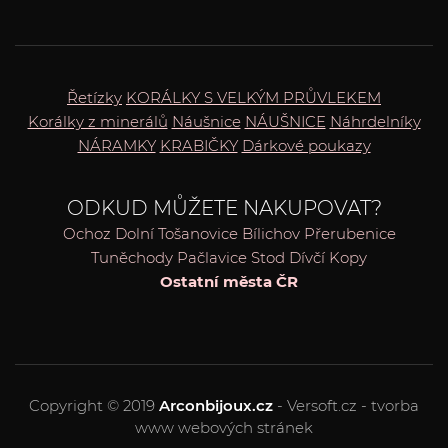
Řetízky
KORÁLKY S VELKÝM PRŮVLEKEM
Korálky z minerálů
Náušnice
NÁUŠNICE
Náhrdelníky
NÁRAMKY
KRABIČKY
Dárkové poukazy
ODKUD MŮŽETE NAKUPOVAT?
Ochoz
Dolní Tošanovice
Bílichov
Přerubenice
Tuněchody
Pačlavice
Stod
Dívčí Kopy
Ostatní města ČR
Copyright © 2019
Arconbijoux.cz
- Versoft.cz - tvorba
www webových stránek