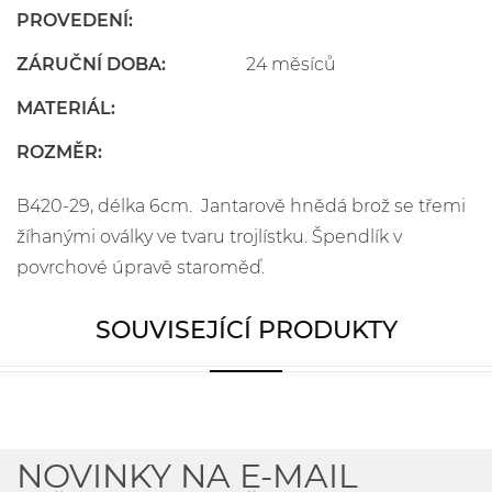
PROVEDENÍ:
ZÁRUČNÍ DOBA:
24 měsíců
MATERIÁL:
ROZMĚR:
B420-29, délka 6cm. Jantarově hnědá brož se třemi
žíhanými oválky ve tvaru trojlístku. Špendlík v
povrchové úpravě staroměď.
SOUVISEJÍCÍ PRODUKTY
NOVINKY NA E-MAIL