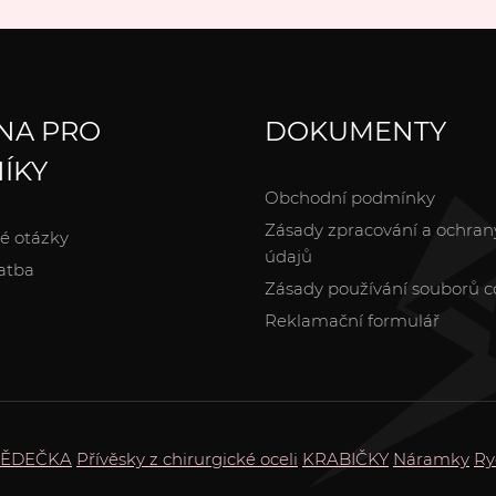
NA PRO
DOKUMENTY
ÍKY
Obchodní podmínky
Zásady zpracování a ochran
é otázky
údajů
atba
Zásady používání souborů c
Reklamační formulář
DĚDEČKA
Přívěsky z chirurgické oceli
KRABIČKY
Náramky
Ry