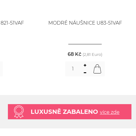
21-51VAF
MODRÉ NÁUŠNICE U83-51VAF
68 Kč
)
(2,81 Euro)
LUXUSNĚ ZABALENO
více zde