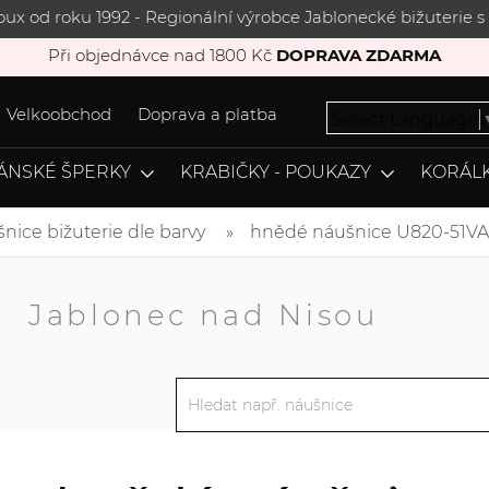
joux od roku 1992 - Regionální výrobce Jablonecké bižuterie
Při objednávce nad 1800 Kč
DOPRAVA ZDARMA
Velkoobchod
Doprava a platba
Select Language
ÁNSKÉ ŠPERKY
KRABIČKY - POUKAZY
KORÁLK
nice bižuterie dle barvy
hnědé náušnice U820-51V
A
Jablonec nad Nisou