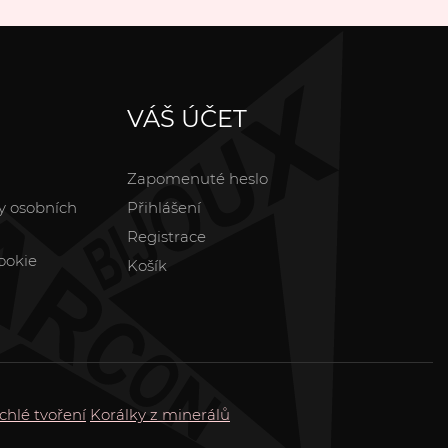
VÁŠ ÚČET
Zapomenuté heslo
y osobních
Přihlášení
Registrace
ookie
Košík
chlé tvoření
Korálky z minerálů