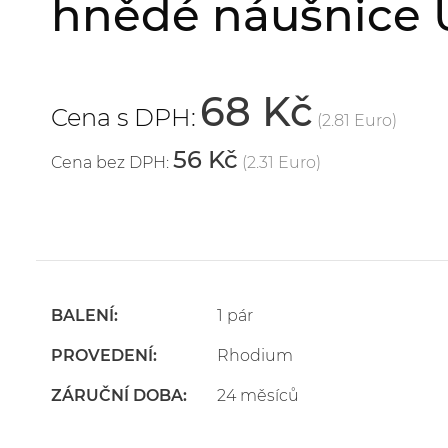
hnědé náušnice 
68 Kč
Cena s DPH:
(2.81 Euro)
56 Kč
Cena bez DPH:
(2.31 Euro)
BALENÍ:
1 pár
PROVEDENÍ:
Rhodium
ZÁRUČNÍ DOBA:
24 měsíců