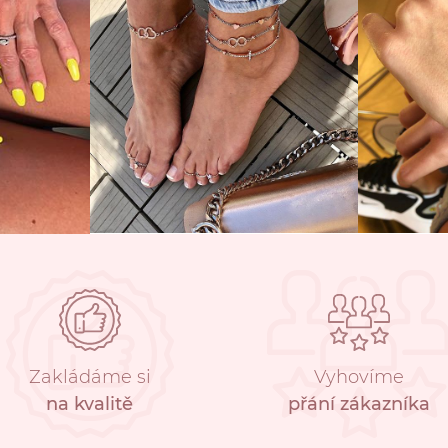
Zakládáme si
Vyhovíme
na kvalitě
přání zákazníka