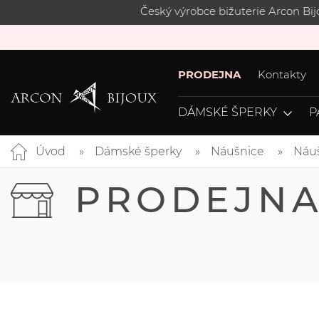
Český výrobce bižuterie Arcon Bi
PRODEJNA
Kontakty
DÁMSKÉ ŠPERKY
P
Úvod
Dámské šperky
Náušnice
Náuš
PRODEJN