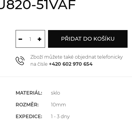
U820-51VAF
PŘIDAT DO KOŠÍKU
Zboží můžete také objednat telefonicky
na čísle
+420 602 970 654
MATERIÁL:
sklo
ROZMĚR:
10mm
EXPEDICE:
1 - 3 dny