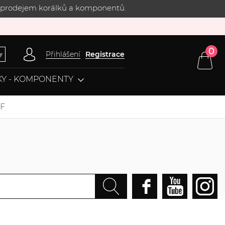
 s prodejem korálků a komponentů.
0
Přihlášení
Registrace
▼
Y - KOMPONENTY
AF