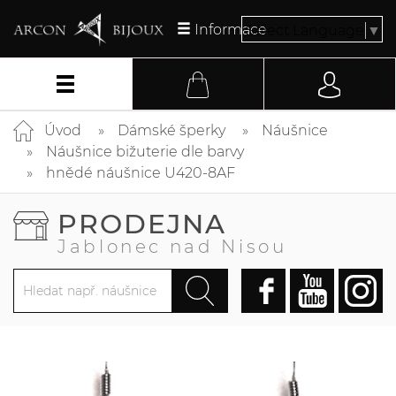
Informace
Select Language
▼
Úvod
Dámské šperky
Náušnice
Náušnice bižuterie dle barvy
hnědé náušnice U420-8AF
PRODEJNA
Jablonec nad Nisou