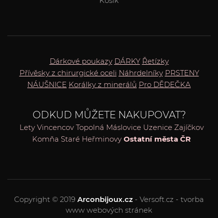
Košík
Dárkové poukazy
DÁRKY
Řetízky
Přívěsky z chirurgické oceli
Náhrdelníky
PRSTENY
NÁUŠNICE
Korálky z minerálů
Pro DĚDEČKA
ODKUD MŮŽETE NAKUPOVAT?
Lety
Vincencov
Topolná
Máslovice
Uzenice
Zajíčkov
Komňa
Staré Heřminovy
Ostatní města ČR
Copyright © 2019
Arconbijoux.cz
- Versoft.cz - tvorba
www webových stránek