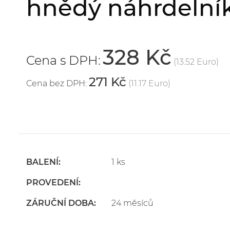
hnědý náhrdelník
328 Kč
Cena s DPH:
(13.52 Euro)
271 Kč
Cena bez DPH:
(11.17 Euro)
BALENÍ:
1 ks
PROVEDENÍ:
ZÁRUČNÍ DOBA:
24 měsíců