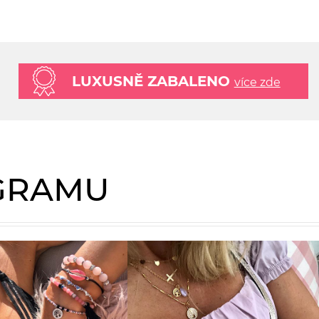
LUXUSNĚ ZABALENO
více zde
AGRAMU