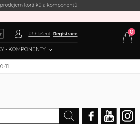
 s prodejem korálků a komponentů.
0
Přihlášení
Registrace
▼
Y - KOMPONENTY
0-11