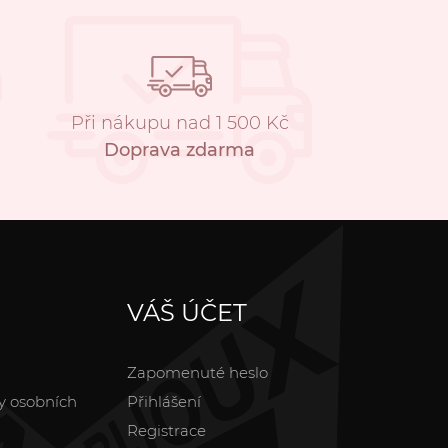
Při nákupu nad 1 500 Kč
Doprava zdarma
VÁŠ ÚČET
Zapomenuté heslo
y osobních
Přihlášení
Registrace