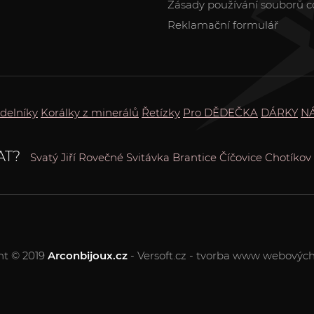
Zásady používání souborů c
Reklamační formulář
delníky
Korálky z minerálů
Řetízky
Pro DĚDEČKA
DÁRKY
N
AT?
Svatý Jiří
Rovečné
Svitávka
Brantice
Číčovice
Chotíkov
ht © 2019
Arconbijoux.cz
- Versoft.cz - tvorba www webových