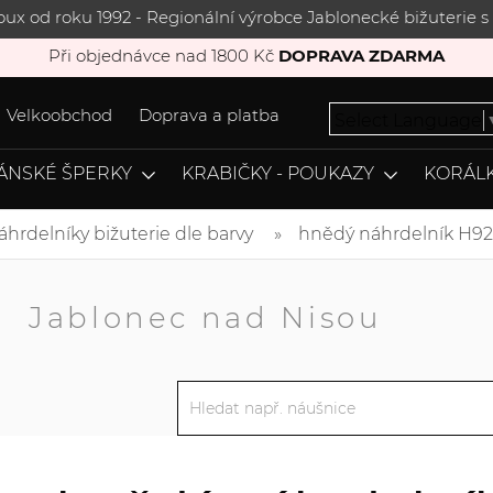
joux od roku 1992 - Regionální výrobce Jablonecké bižuterie
Při objednávce nad 1800 Kč
DOPRAVA ZDARMA
Velkoobchod
Doprava a platba
Select Language
ÁNSKÉ ŠPERKY
KRABIČKY - POUKAZY
KORÁLK
áhrdelníky bižuterie dle barvy
hnědý náhrdelník H92
A
Jablonec nad Nisou