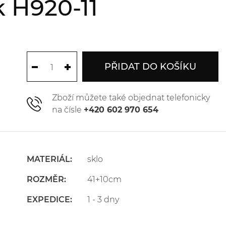
 H920-11
PŘIDAT DO KOŠÍKU
Zboží můžete také objednat telefonicky
na čísle
+420 602 970 654
MATERIÁL:
sklo
ROZMĚR:
41+10cm
EXPEDICE:
1 - 3 dny