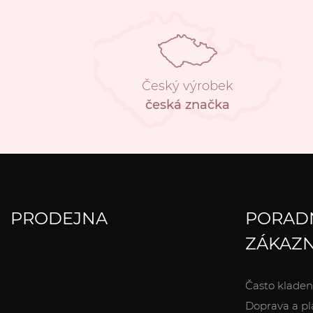
Český výrobek
česká značka
PRODEJNA
PORAD
ZÁKAZN
Často kladen
Doprava a pl