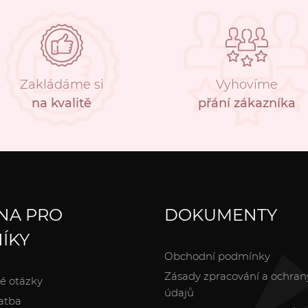
Zakládáme si
Vyhovíme
na kvalitě
přání zákazníka
NA PRO
DOKUMENTY
ÍKY
Obchodní podmínky
Zásady zpracování a ochran
é otázky
údajů
atba