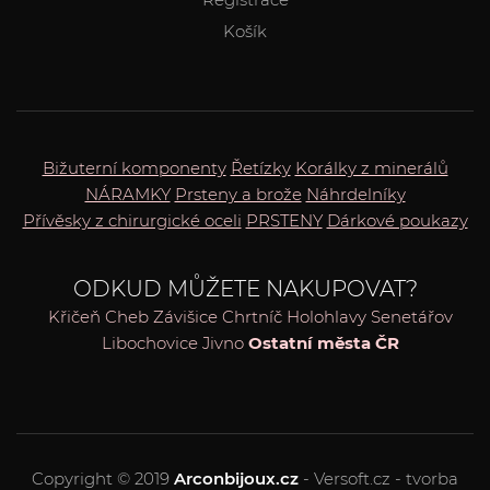
Košík
Bižuterní komponenty
Řetízky
Korálky z minerálů
NÁRAMKY
Prsteny a brože
Náhrdelníky
Přívěsky z chirurgické oceli
PRSTENY
Dárkové poukazy
ODKUD MŮŽETE NAKUPOVAT?
Křičeň
Cheb
Závišice
Chrtníč
Holohlavy
Senetářov
Libochovice
Jivno
Ostatní města ČR
Copyright © 2019
Arconbijoux.cz
- Versoft.cz - tvorba