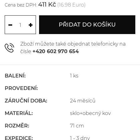
411 Kč
(16.98 Euro)
Cena bez DPH:
PŘIDAT DO KOŠÍKU
Zboží můžete také objednat telefonicky na
čísle
+420 602 970 654
BALENÍ:
1 ks
PROVEDENÍ:
ZÁRUČNÍ DOBA:
24 měsíců
MATERIÁL:
sklo+obecný kov
ROZMĚR:
71 cm
EXPEDICE:
1 - 3 dny