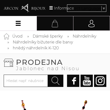
Informace
Select Language
▼
Úvod
Dámské šperky
Náhrdelníky
Náhrdelníky bižuterie dle barvy
hnědý náhrdelník K-120
PRODEJNA
Jablonec nad Nisou