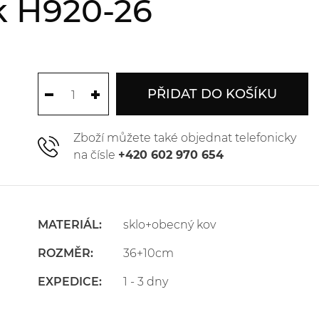
k H920-26
PŘIDAT DO KOŠÍKU
Zboží můžete také objednat telefonicky
na čísle
+420 602 970 654
MATERIÁL:
sklo+obecný kov
ROZMĚR:
36+10cm
EXPEDICE:
1 - 3 dny