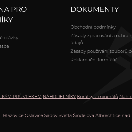
NA PRO
DOKUMENTY
ÍKY
Obchodní podmínky
Zásady zpracování a ochran
é otázky
údajů
atba
Zásady používání souborů c
Reklamační formulář
ELKÝM PRŮVLEKEM
NÁHRDELNÍKY
Korálky z minerálů
Náhrd
Blažovice
Oslavice
Sadov
Světlá
Šindelová
Albrechtice nad 