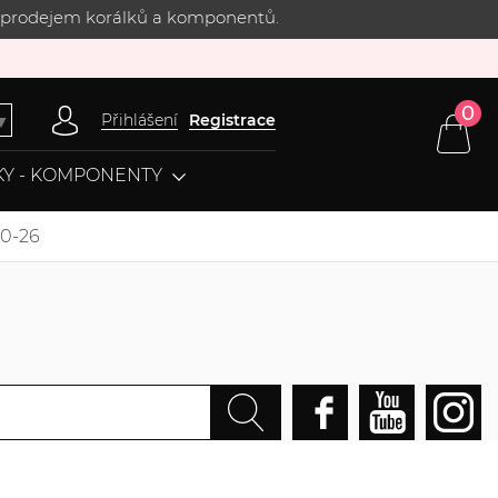
 s prodejem korálků a komponentů.
0
Přihlášení
Registrace
▼
Y - KOMPONENTY
20-26