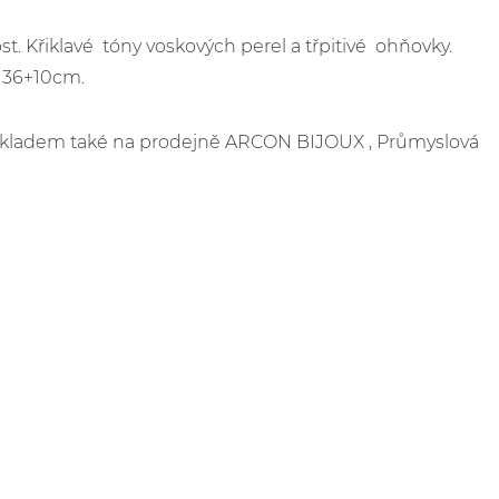
st. Křiklavé tóny voskových perel a třpitivé ohňovky.
a 36+10cm.
e skladem také na prodejně ARCON BIJOUX , Průmyslová