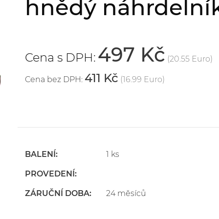
hnědý náhrdelní
497 Kč
Cena s DPH:
(20.55 Euro)
411 Kč
Cena bez DPH:
(16.99 Euro)
BALENÍ:
1 ks
PROVEDENÍ:
ZÁRUČNÍ DOBA:
24 měsíců