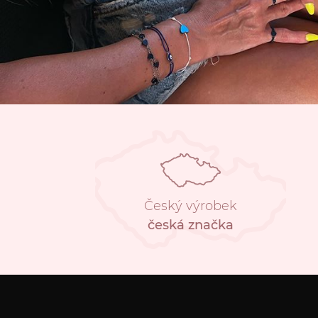
Český výrobek
česká značka