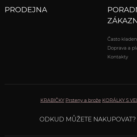
PRODEJNA
PORAD
ZÁKAZN
Často kladen
Doprava a pl
Kontakty
KRABIČKY
Prsteny a brože
KORÁLKY S V
ODKUD MŮŽETE NAKUPOVAT?