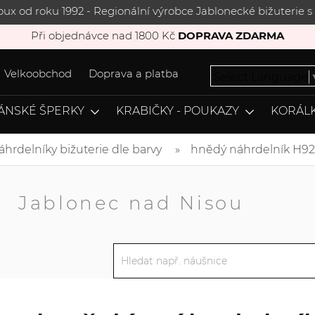
joux od roku 1992 - Regionální výrobce Jablonecké bižuterie
Při objednávce nad 1800 Kč
DOPRAVA ZDARMA
Velkoobchod
Doprava a platba
Select Language
ÁNSKÉ ŠPERKY
KRABIČKY - POUKAZY
KORÁLK
áhrdelníky bižuterie dle barvy
hnědý náhrdelník H9
A
Jablonec nad Nisou