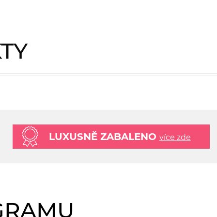
KTY
LUXUSNĚ ZABALENO
více zde
AGRAMU