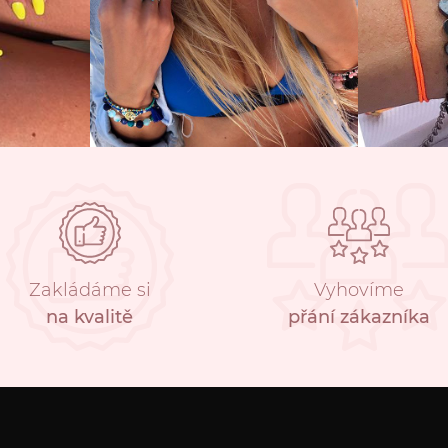
Zakládáme si
Vyhovíme
na kvalitě
přání zákazníka