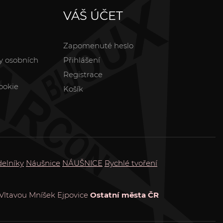
VÁŠ ÚČET
Zapomenuté heslo
y osobních
Přihlášení
Registrace
ookie
Košík
elníky
Náušnice
NÁUŠNICE
Rychlé tvoření
Vltavou
Mníšek
Ejpovice
Ostatní města ČR