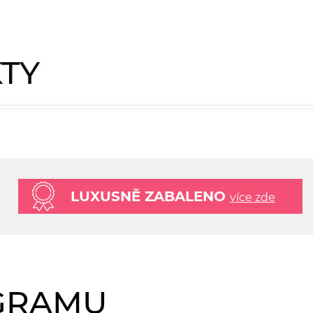
KTY
LUXUSNĚ ZABALENO
více zde
AGRAMU