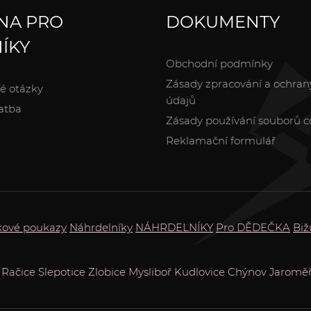
NA PRO
DOKUMENTY
ÍKY
Obchodní podmínky
Zásady zpracování a ochran
é otázky
údajů
atba
Zásady používání souborů c
Reklamační formulář
kové poukazy
Náhrdelníky
NÁHRDELNÍKY
Pro DĚDEČKA
Biž
Račice
Slepotice
Zlobice
Mysliboř
Kudlovice
Chýnov
Jaroměř