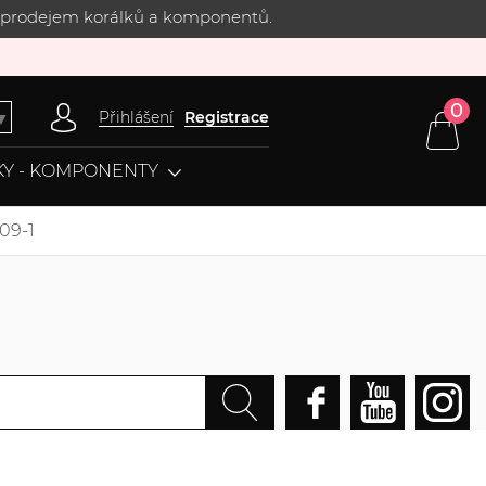
 s prodejem korálků a komponentů.
0
Přihlášení
Registrace
▼
Y - KOMPONENTY
09-1