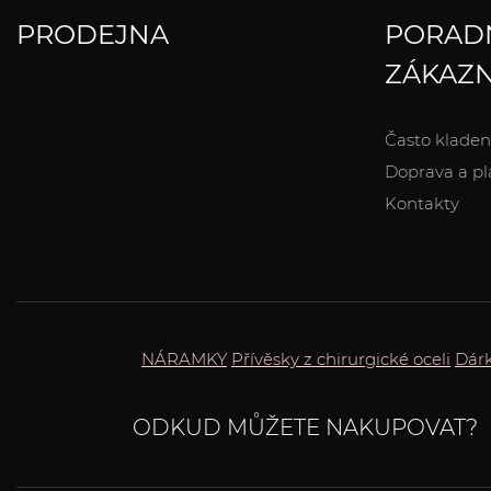
PRODEJNA
PORAD
ZÁKAZN
Často kladen
Doprava a pl
Kontakty
NÁRAMKY
Přívěsky z chirurgické oceli
Dár
ODKUD MŮŽETE NAKUPOVAT?