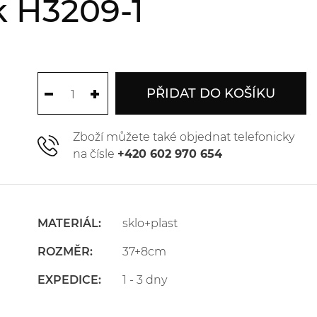
k H3209-1
PŘIDAT DO KOŠÍKU
Zboží můžete také objednat telefonicky
na čísle
+420 602 970 654
MATERIÁL:
sklo+plast
ROZMĚR:
37+8cm
EXPEDICE:
1 - 3 dny