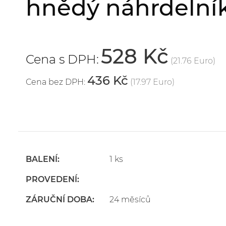
hnědý náhrdelní
528 Kč
Cena s DPH:
(21.76 Euro)
436 Kč
Cena bez DPH:
(17.97 Euro)
BALENÍ:
1 ks
PROVEDENÍ:
ZÁRUČNÍ DOBA:
24 měsíců