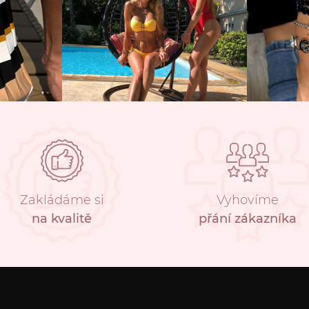
Zakládáme si
Vyhovíme
na kvalitě
přání zákazníka