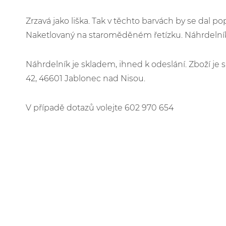
Zrzavá jako liška. Tak v těchto barvách by se dal p
Naketlovaný na staroměděném řetízku. Náhrdelník
Náhrdelník je skladem, ihned k odeslání. Zboží j
42, 46601 Jablonec nad Nisou.
V případě dotazů volejte 602 970 654