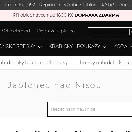
joux od roku 1992 - Regionální výrobce Jablonecké bižuterie
Při objednávce nad 1800 Kč
DOPRAVA ZDARMA
Velkoobchod
Doprava a platba
Select Language
ÁNSKÉ ŠPERKY
KRABIČKY - POUKAZY
KORÁLK
áhrdelníky bižuterie dle barvy
hnědý náhrdelník H32
A
Jablonec nad Nisou