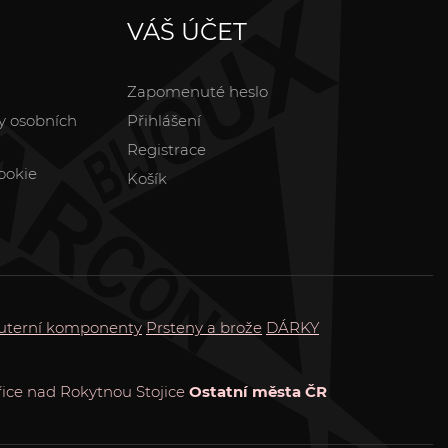
VÁŠ ÚČET
Zapomenuté heslo
y osobních
Přihlášení
Registrace
ookie
Košík
uterní komponenty
Prsteny a brože
DÁRKY
ice nad Rokytnou
Stojice
Ostatní města ČR