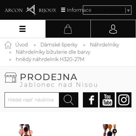
Informace
Select Language
▼
Úvod
Dámské šperky
Náhrdelníky
Náhrdelníky bižuterie dle barvy
hnědý náhrdelník H320-27M
PRODEJNA
Jablonec nad Nisou