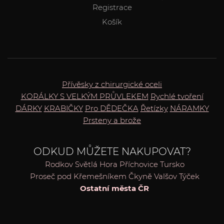
Registrace
Košík
Přívěsky z chirurgické oceli
KORÁLKY S VELKÝM PRŮVLEKEM
Rychlé tvoření
DÁRKY
KRABIČKY
Pro DĚDEČKA
Řetízky
NÁRAMKY
Prsteny a brože
ODKUD MŮŽETE NAKUPOVAT?
Rodkov
Světlá Hora
Příchovice
Tursko
Proseč pod Křemešníkem
Čkyně
Valšov
Týček
Ostatní města ČR