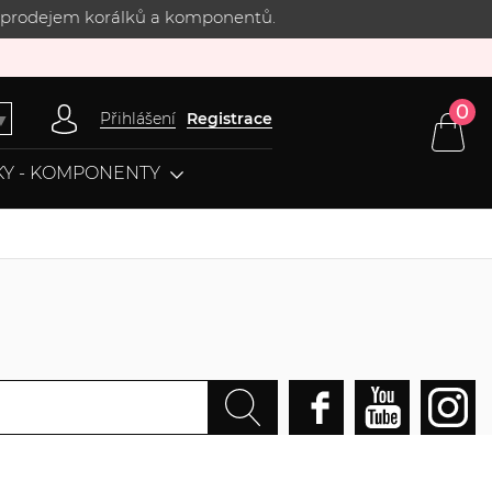
 s prodejem korálků a komponentů.
0
Přihlášení
Registrace
▼
Y - KOMPONENTY