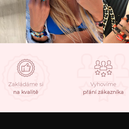
Zakládáme si
Vyhovíme
na kvalitě
přání zákazníka