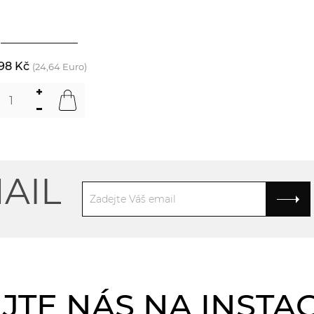
98 Kč
(24,64 Euro)
AIL
JTE NÁS NA INST