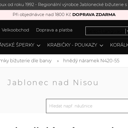
joux od roku 1992 - Regionální výrobce Jablonecké bižuterie
Při objednávce nad 1800 Kč
DOPRAVA ZDARMA
Velkoobchod
Doprava a platba
Select Language
ÁNSKÉ ŠPERKY
KRABIČKY - POUKAZY
KORÁLK
mky bižuterie dle barvy
hnědý náramek N420-55
A
Jablonec nad Nisou