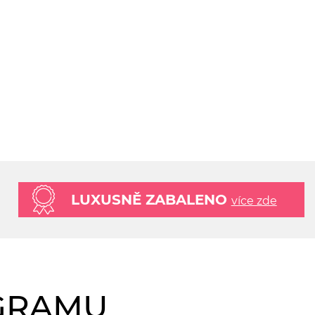
LUXUSNĚ ZABALENO
více zde
AGRAMU