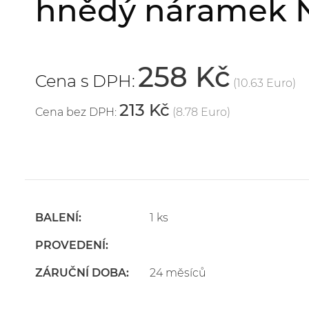
hnědý náramek 
258 Kč
Cena s DPH:
(10.63 Euro)
213 Kč
Cena bez DPH:
(8.78 Euro)
BALENÍ:
1 ks
PROVEDENÍ:
ZÁRUČNÍ DOBA:
24 měsíců