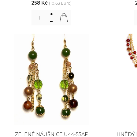
258 Kč
(10,63 Euro)
ZELENÉ NÁUŠNICE U44-55AF
HNĚDÝ 