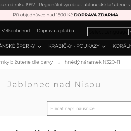
joux od roku 1992 - Regionální výrobce Jablonecké bižuterie
Při objednávce nad 1800 Kč
DOPRAVA ZDARMA
Velkoobchod
Doprava a platba
Select Language
ÁNSKÉ ŠPERKY
KRABIČKY - POUKAZY
KORÁLK
mky bižuterie dle barvy
hnědý náramek N320-11
A
Jablonec nad Nisou