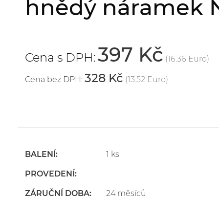
hnědý náramek N
397 Kč
Cena s DPH:
(16.36 Euro)
328 Kč
Cena bez DPH:
(13.52 Euro)
BALENÍ:
1 ks
PROVEDENÍ:
ZÁRUČNÍ DOBA:
24 měsíců