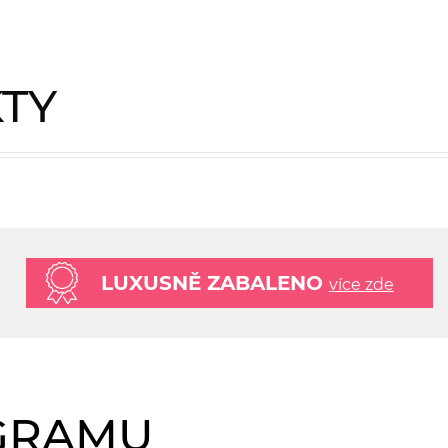
KTY
LUXUSNĚ ZABALENO
více zde
AGRAMU