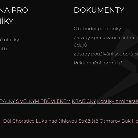
NA PRO
DOKUMENTY
ÍKY
Obchodní podmínky
Zásady zpracování a ochran
é otázky
údajů
atba
Zásady používání souborů c
Reklamační formulář
RÁLKY S VELKÝM PRŮVLEKEM
KRABIČKY
Korálky z minerál
Důl
Choratice
Luka nad Jihlavou
Strážiště
Otmarov
Buk
Ho