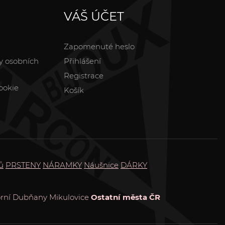
VÁŠ ÚČET
Zapomenuté heslo
y osobních
Přihlášení
Registrace
ookie
Košík
ů
PRSTENY
NÁRAMKY
Náušnice
DÁRKY
rní Dubňany
Mikulovice
Ostatní města ČR