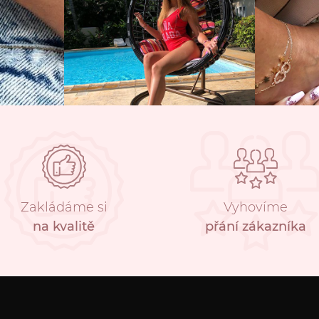
Zakládáme si
Vyhovíme
na kvalitě
přání zákazníka