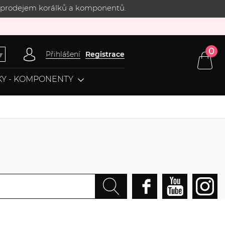
 s prodejem korálků a komponentů.
0
Přihlášení
Registrace
▼
Y - KOMPONENTY