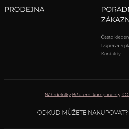
PRODEJNA
PORAD
ZÁKAZN
Často kladen
Doprava a pl
Kontakty
Náhrdelníky
Bižuterní komponenty
KO
ODKUD MŮŽETE NAKUPOVAT?