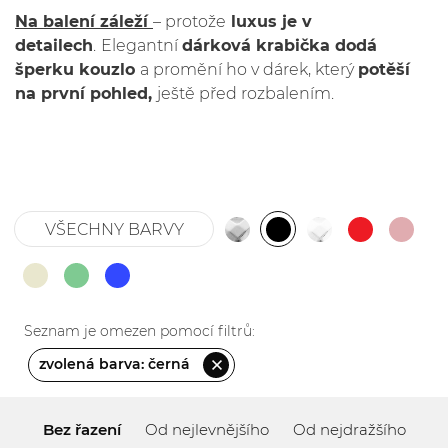
Na balení záleží
– protože
luxus je v
detailech
.
Elegantní
dárková krabička dodá
šperku kouzlo
a promění ho v dárek, který
potěší
na první pohled,
ještě před rozbalením.
VŠECHNY BARVY
Seznam je omezen pomocí filtrů:
zvolená barva: černá
Bez řazení
Od nejlevnějšího
Od nejdražšího