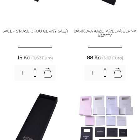
SÁČEK S MAŠLIČKOU ČERNÝ SAC/1
DÁRKOVÁ KAZETA VELKÁ ČERNÁ
KAZET/1
15 Kč
88 Kč
(0,62 Euro)
(3,63 Euro)