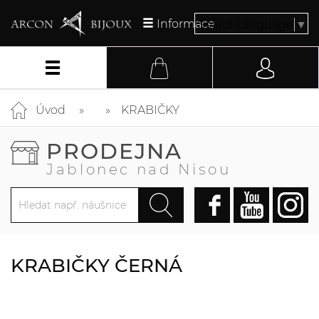
Informace
Select Language
▼
Úvod
KRABIČKY
PRODEJNA
Jablonec nad Nisou
KRABIČKY ČERNÁ