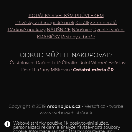
KORÁLKY S VELKÝM PRŮVLEKEM
Přívěsky z chirurgické oceli
Korálky z minerálů
Dárkové poukazy
NÁUŠNICE
Náušnice
Rychlé tvoření
KRABIČKY
Prsteny a brože
ODKUD MŮŽETE NAKUPOVAT?
Častolovice
Dačice
Litíč
Číhalín
Dolní Vilímeč
Bořislav
Dolní Lažany
Míškovice
Ostatní města ČR
Copyright © 2019
Arconbijoux.cz
- Versoft.cz - tvorba
www webových stránek
Webové stránky používají k poskytování služeb,
personalizaci reklam a analýze návštěvnosti soubory
cookie. Informace, jak tyto stránky používáte, jsou