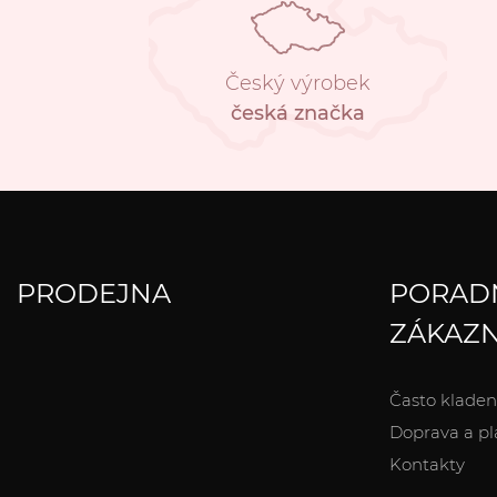
Český výrobek
česká značka
PRODEJNA
PORAD
ZÁKAZN
Často kladen
Doprava a pl
Kontakty