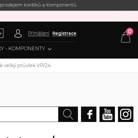
 s prodejem korálků a komponentů.
0
Přihlášení
Registrace
▼
Y - KOMPONENTY
k velký průvlek VP/24