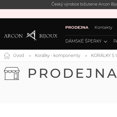
Český výrobce bižuterie Arcon Bi
PRODEJNA
Kontakty
DÁMSKÉ ŠPERKY
P
Úvod
Korálky - komponenty
KORÁLKY S
PRODEJN