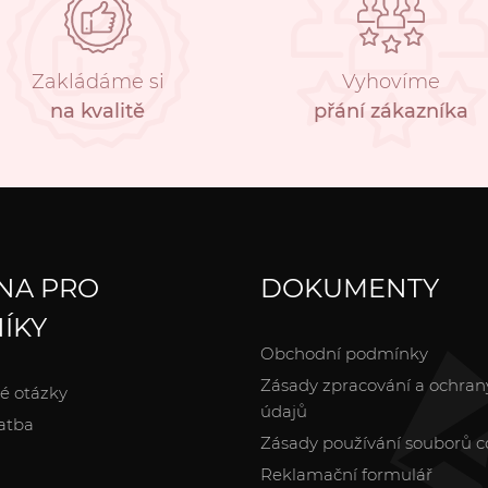
Zakládáme si
Vyhovíme
na kvalitě
přání zákazníka
NA PRO
DOKUMENTY
ÍKY
Obchodní podmínky
Zásady zpracování a ochran
é otázky
údajů
atba
Zásady používání souborů c
Reklamační formulář