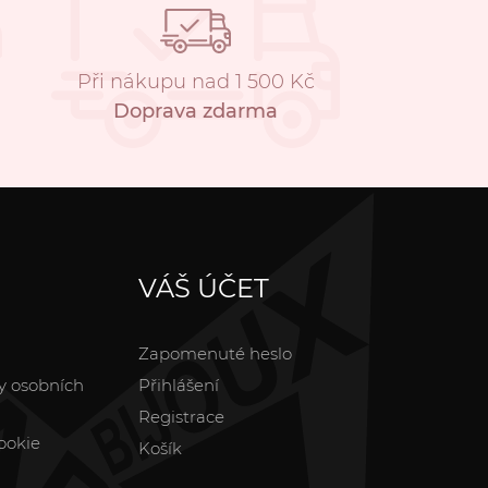
Při nákupu nad 1 500 Kč
Doprava zdarma
VÁŠ ÚČET
Zapomenuté heslo
y osobních
Přihlášení
Registrace
ookie
Košík