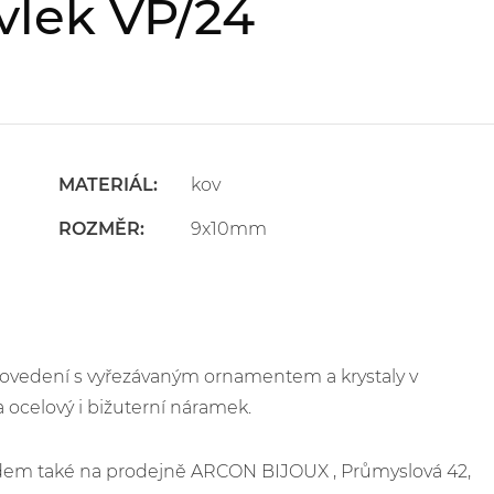
vlek VP/24
MATERIÁL:
kov
ROZMĚR:
9x10mm
rovedení s vyřezávaným ornamentem a krystaly v
 ocelový i bižuterní náramek.
kladem také na prodejně ARCON BIJOUX , Průmyslová 42,