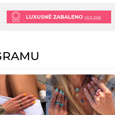
LUXUSNĚ ZABALENO
více zde
AGRAMU