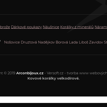
 brože
Dárkové poukazy
Náušnice
Korálky z minerálů
Náram
?
Nošovice
Druztová
Nadějkov
Borová Lada
Liboš
Zavidov
S
ht © 2019
Arconbijoux.cz
- Versoft.cz - tvorba www webových
Kovové korálky velkodírové.