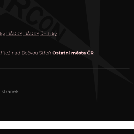
ky
DÁRKY
DÁRKY
Řetízky
třítež nad Bečvou
Střeň
Ostatní města ČR
 stránek