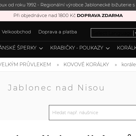
joux od roku 1992 - Regionální výrobce Jablonecké bižuterie
Při objednávce nad 1800 Kč
DOPRAVA ZDARMA
Velkoobchod
Doprava a platba
Select Language
ÁNSKÉ ŠPERKY
KRABIČKY - POUKAZY
KORÁLK
 VELKÝM PRŮVLEKEM
KOVOVÉ KORÁLKY
korále
A
Jablonec nad Nisou