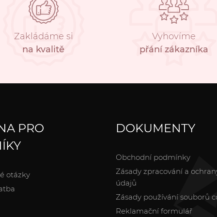
Zakládáme si
Vyhovíme
na kvalitě
přání zákazníka
NA PRO
DOKUMENTY
ÍKY
Obchodní podmínky
Zásady zpracování a ochran
é otázky
údajů
atba
Zásady používání souborů c
Reklamační formulář