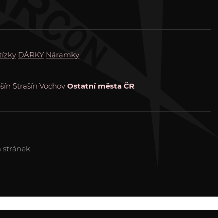
tízky
DÁRKY
Náramky
šín
Strašín
Vochov
Ostatní města ČR
 stránek