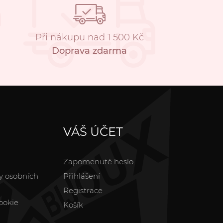
Při nákupu nad 1 500 Kč
Doprava zdarma
VÁŠ ÚČET
Zapomenuté heslo
y osobních
Přihlášení
Registrace
ookie
Košík