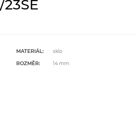
S/23SE
MATERIÁL:
sklo
ROZMĚR:
14 mm