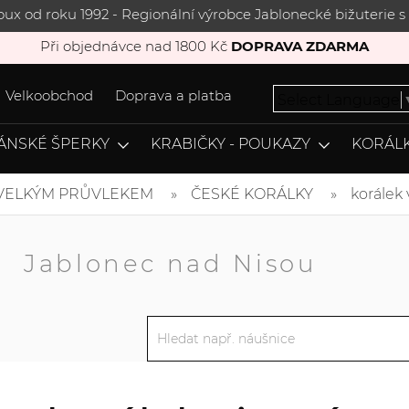
joux od roku 1992 - Regionální výrobce Jablonecké bižuterie
Při objednávce nad 1800 Kč
DOPRAVA ZDARMA
Velkoobchod
Doprava a platba
Select Language
ÁNSKÉ ŠPERKY
KRABIČKY - POUKAZY
KORÁLK
 VELKÝM PRŮVLEKEM
ČESKÉ KORÁLKY
korálek
A
Jablonec nad Nisou