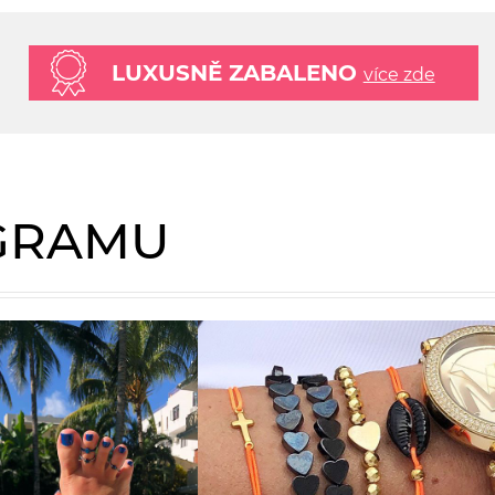
LUXUSNĚ ZABALENO
více zde
AGRAMU