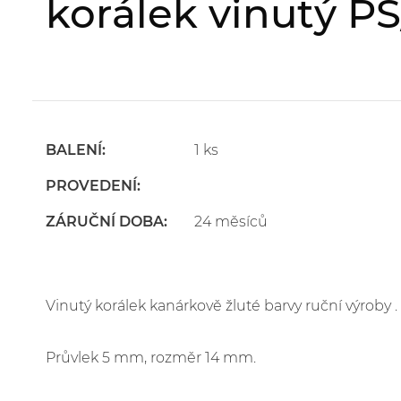
korálek vinutý P
BALENÍ:
1 ks
PROVEDENÍ:
ZÁRUČNÍ DOBA:
24 měsíců
Vinutý korálek kanárkově žluté barvy ruční výroby .
Průvlek 5 mm, rozměr 14 mm.