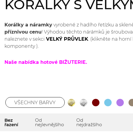
KORÁLKY S VELK
Korálky a náramky
vyrobené z hadího řetízku a sklen
příznivou cenu
! Výhodou těchto nárámků je šroubovací 
naleznete v sekci
VELKÝ PRŮVLEK
. (klikněte na horní
komponenty ).
Naše nabídka hotové BIŽUTERIE.
VŠECHNY BARVY
Bez
Od
Od
řazení
nejlevnějšího
nejdražšího