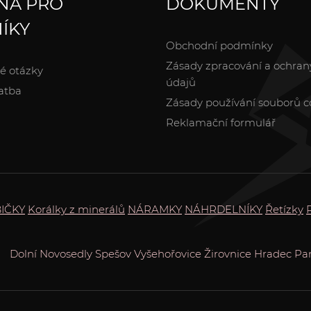
NA PRO
DOKUMENTY
ÍKY
Obchodní podmínky
Zásady zpracování a ochran
é otázky
údajů
atba
Zásady používání souborů c
Reklamační formulář
IČKY
Korálky z minerálů
NÁRAMKY
NÁHRDELNÍKY
Řetízky
Dolní Novosedly
Spešov
Vyšehořovice
Žirovnice
Hradec
Pa