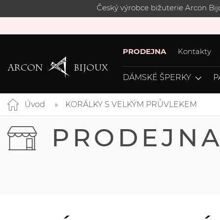
Český výrobce bižuterie Arcon Bi
PRODEJNA
Kontakty
DÁMSKÉ ŠPERKY
P
Úvod
KORÁLKY S VELKÝM PRŮVLEKEM
PRODEJN