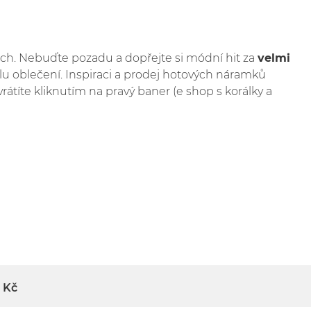
ěch. Nebuďte pozadu a dopřejte si módní hit za
velmi
ylu oblečení. Inspiraci a prodej hotových náramků
e vrátíte kliknutím na pravý baner (e shop s korálky a
Kč