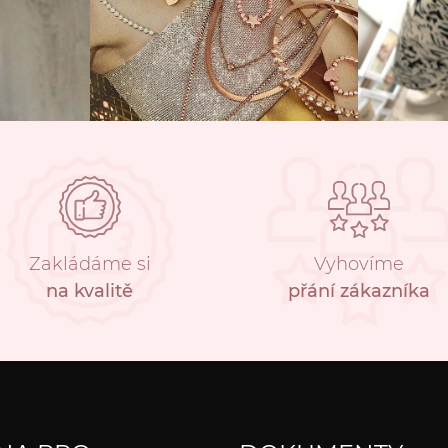
Zakládáme si
Vyhovíme
na kvalitě
přání zákazníka