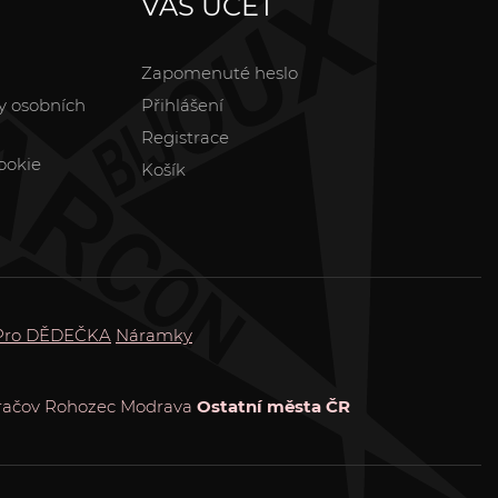
VÁŠ ÚČET
Zapomenuté heslo
y osobních
Přihlášení
Registrace
ookie
Košík
Pro DĚDEČKA
Náramky
račov
Rohozec
Modrava
Ostatní města ČR