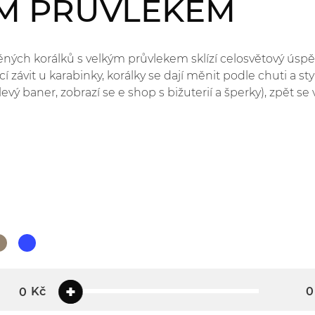
ÝM PRŮVLEKEM
ěných korálků s velkým průvlekem sklízí celosvětový úsp
závit u karabinky, korálky se dají měnit podle chuti a st
 levý baner, zobrazí se e shop s bižuterií a šperky), zpět s
Kč