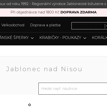
joux od roku 1992 - Regionální výrobce Jablonecké bižuterie
Při objednávce nad 1800 Kč
DOPRAVA ZDARMA
Velkoobchod
Doprava a platba
Select Language
ÁNSKÉ ŠPERKY
KRABIČKY - POUKAZY
KORÁLK
A
Jablonec nad Nisou