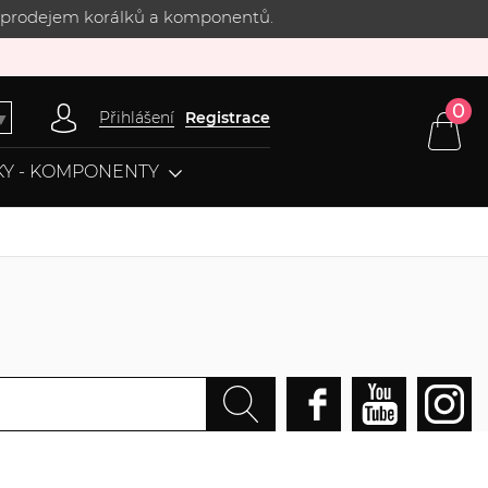
 s prodejem korálků a komponentů.
0
Přihlášení
Registrace
▼
Y - KOMPONENTY