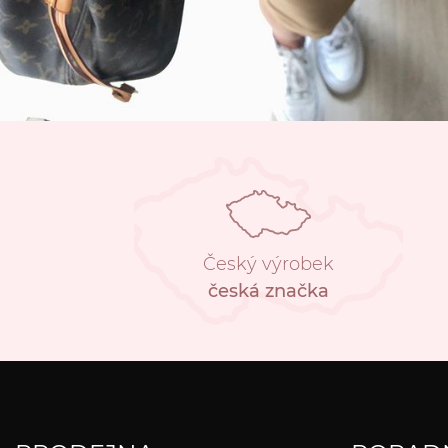
Český výrobek
česká značka