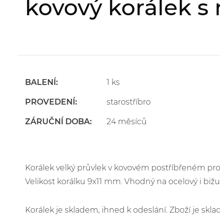
kovový korálek s
BALENÍ:
1 ks
PROVEDENÍ:
starostříbro
ZÁRUČNÍ DOBA:
24 měsíců
Korálek velký průvlek v kovovém postříbřeném pro
Velikost korálku 9x11 mm. Vhodný na ocelový i biž
Korálek je skladem, ihned k odeslání. Zboží je s