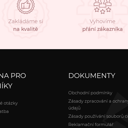
Zakládáme si
Vyhovíme
na kvalitě
přání zákazníka
NA PRO
DOKUMENTY
ÍKY
Obchodní podmínky
Zásady zpracování a ochran
é otázky
údajů
atba
Zásady používání souborů c
Reklamační formulář