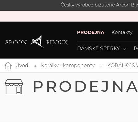
Český výrobce bižuterie Arcon Bi
PRODEJNA
Kontakty
DÁMSKÉ ŠPERKY
P
Úvod
Korálky - komponenty
KORÁLKY S
PRODEJN