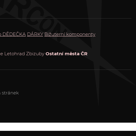
o DĚDEČKA
DÁRKY
Bižuterní komponenty
ce
Letohrad
Zbizuby
Ostatní města ČR
 stránek