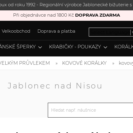
joux od roku 1992 - Regionální výrobce Jablonecké bižuterie
Při objednávce nad 1800 Kč
DOPRAVA ZDARMA
Velkoobchod
Doprava a platba
Select Language
ÁNSKÉ ŠPERKY
KRABIČKY - POUKAZY
KORÁLK
 VELKÝM PRŮVLEKEM
KOVOVÉ KORÁLKY
kovov
A
Jablonec nad Nisou