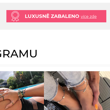
LUXUSNĚ ZABALENO
více zde
AGRAMU