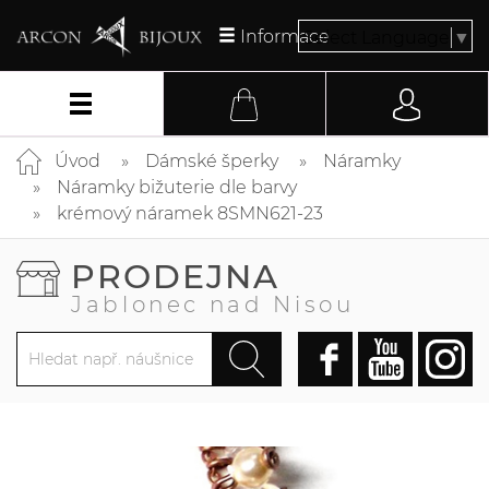
Informace
Select Language
▼
Úvod
Dámské šperky
Náramky
Náramky bižuterie dle barvy
krémový náramek 8SMN621-23
PRODEJNA
Jablonec nad Nisou