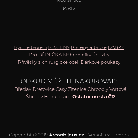
Košík
Rychlé tvoření
PRSTENY
Prsteny a brože
DÁRKY
Pro DĚDEČKA
Náhrdelníky
Řetízky
Přívěsky z chirurgické oceli
Dárkové poukazy
ODKUD MŮŽETE NAKUPOVAT?
Břeclav
Dřetovice
Časy
Žitenice
Chroboly
Vortová
Štichov
Bohuňovice
Ostatní města ČR
Copyright © 2019
Arconbijoux.cz
- Versoft.cz - tvorba