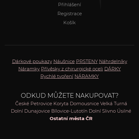
Přihlášení
Registrace
Košík
Dárkové poukazy
Náušnice
PRSTENY
Náhrdelníky
Náramky
Přívěsky z chirurgické oceli
DÁRKY
Rychlé tvoření
NÁRAMKY
ODKUD MŮŽETE NAKUPOVAT?
České Petrovice
Koryta
Domousnice
Velká Turná
Dolní Dunajovice
Bílovice-Lutotín
Dolní Slivno
Úsilné
Ostatní města ČR