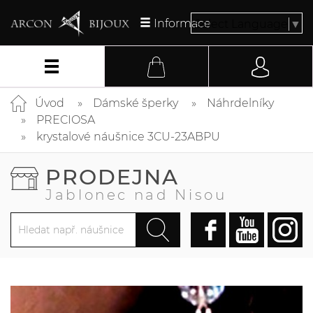
Informace
Select Language
▼
Úvod
Dámské šperky
Náhrdelníky
PRECIOSA
krystalové náušnice 3CU-23ABPU
PRODEJNA
Jablonec nad Nisou