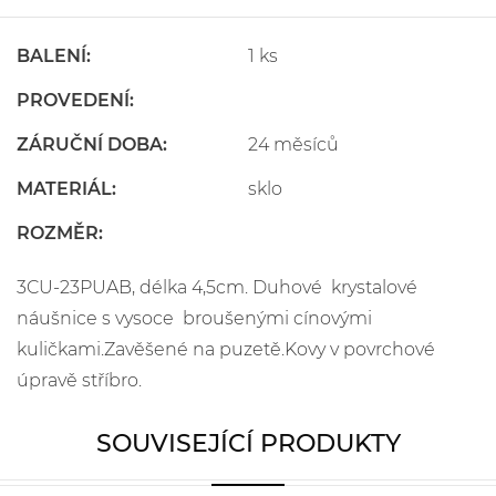
BALENÍ:
1 ks
PROVEDENÍ:
ZÁRUČNÍ DOBA:
24 měsíců
MATERIÁL:
sklo
ROZMĚR:
3CU-23PUAB, délka 4,5cm. Duhové krystalové
náušnice s vysoce broušenými cínovými
kuličkami.Zavěšené na puzetě.Kovy v povrchové
úpravě stříbro.
SOUVISEJÍCÍ PRODUKTY