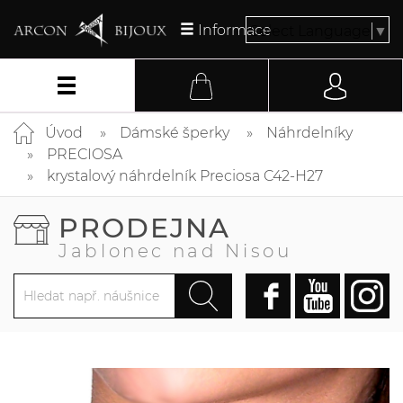
Informace
Select Language
▼
Úvod
Dámské šperky
Náhrdelníky
PRECIOSA
krystalový náhrdelník Preciosa C42-H27
PRODEJNA
Jablonec nad Nisou