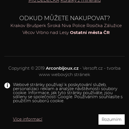
Pro DĚDEČKA
Korálky z minerálů
ODKUD MŮŽETE NAKUPOVAT?
Krakov
Brušperk
Široká Niva
Police
Rosička
Zálužice
Věcov
Vrbno nad Lesy
Ostatní města ČR
Copyright © 2019
Arconbijoux.cz
- Versoft.cz - tvorba
www webových stránek
Webové stránky používají k poskytování služeb,
personalizaci reklam a analýze návštěvnosti soubory
cookie. Informace, jak tyto stránky používáte, jsou
sdíleny se společností Google. Používáním souhlasíte s
použitím souborů cookie.
Více informací
Rozumím