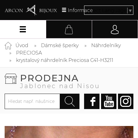
Informace
Select Language
▼
Úvod
Dámské šperky
Náhrdelníky
PRECIOSA
krystalový náhrdelník Preciosa C41-H3211
PRODEJNA
Jablonec nad Nisou