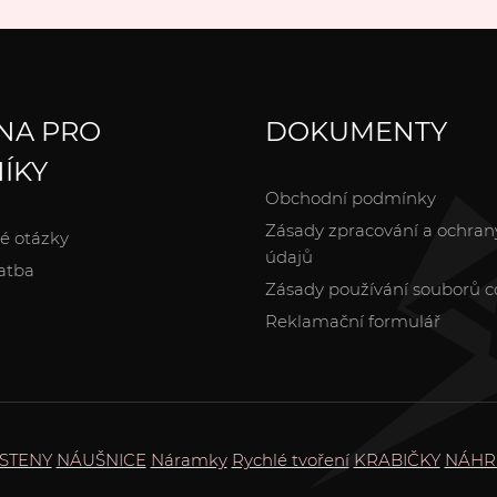
NA PRO
DOKUMENTY
ÍKY
Obchodní podmínky
Zásady zpracování a ochran
é otázky
údajů
atba
Zásady používání souborů c
Reklamační formulář
STENY
NÁUŠNICE
Náramky
Rychlé tvoření
KRABIČKY
NÁHR