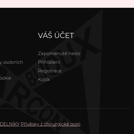
VÁŠ ÚČET
Zapomenuté heslo
y osobních
Přihlášení
Registrace
ookie
Košík
DELNÍKY
Přívěsky z chirurgické oceli