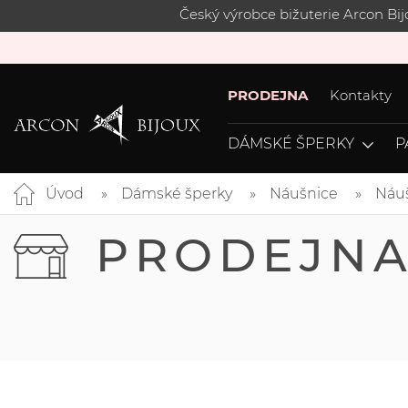
Český výrobce bižuterie Arcon Bi
PRODEJNA
Kontakty
DÁMSKÉ ŠPERKY
P
Úvod
Dámské šperky
Náušnice
Náuš
PRODEJN