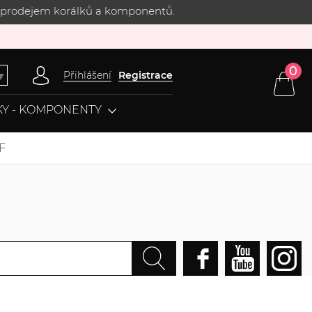
 s prodejem korálků a komponentů.
0
Přihlášení
Registrace
▼
Y - KOMPONENTY
F