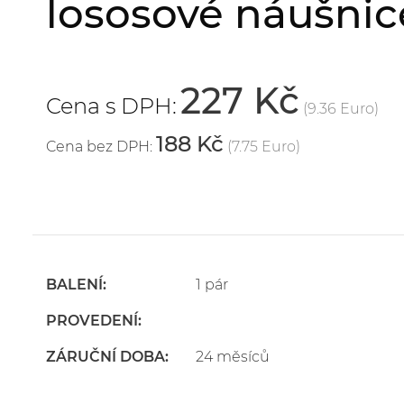
lososové náušni
227 Kč
Cena s DPH:
(9.36 Euro)
188 Kč
Cena bez DPH:
(7.75 Euro)
BALENÍ:
1 pár
PROVEDENÍ:
ZÁRUČNÍ DOBA:
24 měsíců