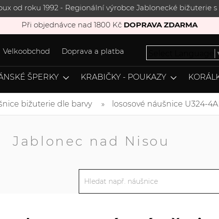
joux od roku 1992 - Regionální výrobce Jablonecké bižuterie
Při objednávce nad 1800 Kč
DOPRAVA ZDARMA
Velkoobchod
Doprava a platba
Select Language
ÁNSKÉ ŠPERKY
KRABIČKY - POUKAZY
KORÁLK
nice bižuterie dle barvy
lososové náušnice U324-4A
A
Jablonec nad Nisou