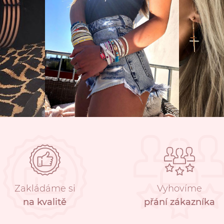
Zakládáme si
Vyhovíme
na kvalitě
přání zákazníka