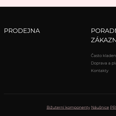
PRODEJNA
PORAD
ZÁKAZN
Často kladen
Doprava a pl
Kontakty
Bižuterní komponenty
Náušnice
PR