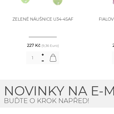
ZELENÉ NÁUŠNICE U34-4SAF
FIALOV
227 Kč
(9,36 Euro)
NOVINKY NA E-M
BUĎTE O KROK NAPŘED!