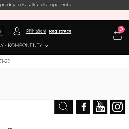
 s prodejem korálků a komponentů.
0
Přihlášení
Registrace
▼
Y - KOMPONENTY
31-29