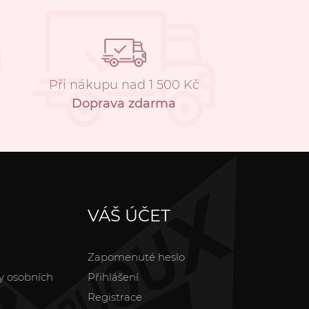
Při nákupu nad 1 500 Kč
Doprava zdarma
VÁŠ ÚČET
Zapomenuté heslo
y osobních
Přihlášení
Registrace