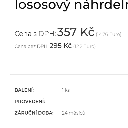
lososový náhrdel
357 Kč
Cena s DPH:
(14.76 Euro)
295 Kč
Cena bez DPH:
(12.2 Euro)
BALENÍ:
1 ks
PROVEDENÍ:
ZÁRUČNÍ DOBA:
24 měsíců