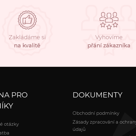
Zakládáme si
Vyhovíme
na kvalitě
přání zákazníka
NA PRO
DOKUMENTY
ÍKY
Obchodní podmínky
Zásady zpracování a ochran
é otázky
údajů
atba