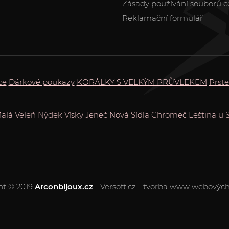
Zásady používání souborů c
Reklamační formulář
ce
Dárkové poukazy
KORÁLKY S VELKÝM PRŮVLEKEM
Prste
alá Veleň
Nýdek
Vísky
Jeneč
Nová Sídla
Chromeč
Leština u 
ht © 2019
Arconbijoux.cz
- Versoft.cz - tvorba www webových