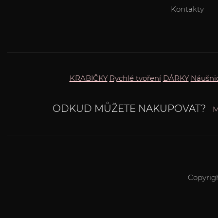
Kontakty
KRABIČKY
Rychlé tvoření
DÁRKY
Náušni
ODKUD MŮŽETE NAKUPOVAT?
M
Copyrig