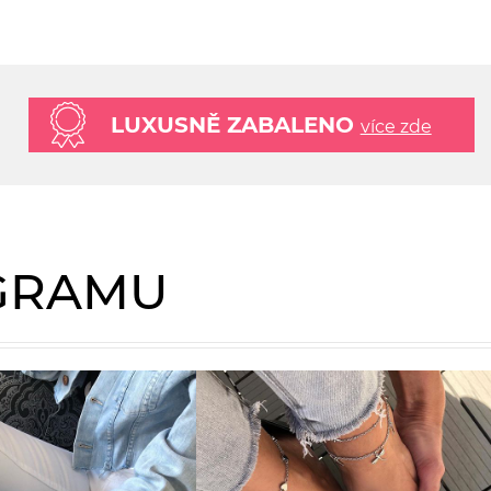
LUXUSNĚ ZABALENO
více zde
AGRAMU