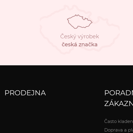
Český výrobek
česká značka
PRODEJNA
PORAD
ZÁKAZN
Často kladen
Doprava a pl