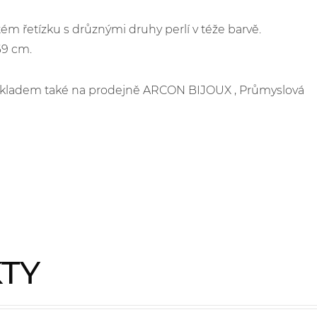
tém řetízku s drůznými druhy perlí v téže barvě.
69 cm.
e skladem také na prodejně ARCON BIJOUX , Průmyslová
KTY