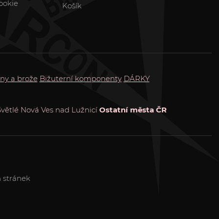
ookie
Košík
ny a brože
Bižuterní komponenty
DÁRKY
Světlé
Nová Ves nad Lužnicí
Ostatní města ČR
 stránek