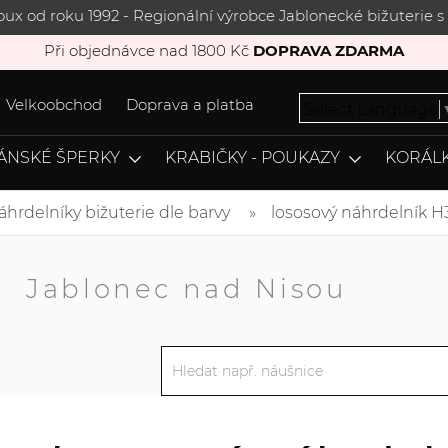
joux od roku 1992 - Regionální výrobce Jablonecké bižuterie
Při objednávce nad 1800 Kč
DOPRAVA ZDARMA
Velkoobchod
Doprava a platba
Select Language
ÁNSKÉ ŠPERKY
KRABIČKY - POUKAZY
KORÁLK
áhrdelníky bižuterie dle barvy
lososový náhrdelník H
A
Jablonec nad Nisou