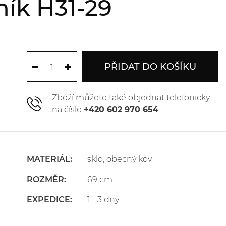
ník H31-29
PŘIDAT DO KOŠÍKU
Zboží můžete také objednat telefonicky
na čísle
+420 602 970 654
MATERIÁL:
sklo, obecný kov
ROZMĚR:
69 cm
EXPEDICE:
1 - 3 dny