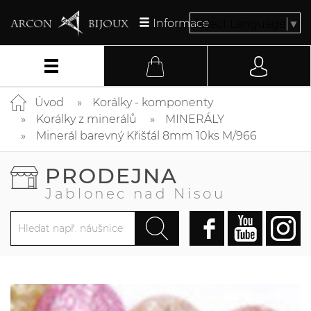
Informace
Select Language
▼
Úvod
Korálky - komponenty
Korálky z minerálů
MINERÁLY
Minerál barevný Křišťál 8mm 10ks M/966
PRODEJNA
Jablonec nad Nisou