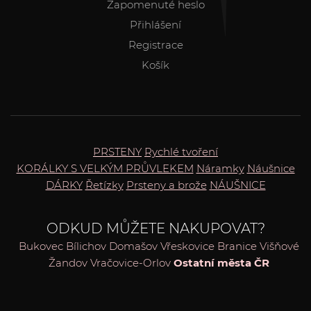
Zapomenuté heslo
Přihlášení
Registrace
Košík
PRSTENY
Rychlé tvoření
KORÁLKY S VELKÝM PRŮVLEKEM
Náramky
Náušnice
DÁRKY
Řetízky
Prsteny a brože
NÁUŠNICE
ODKUD MŮŽETE NAKUPOVAT?
Bukovec
Bílichov
Domašov
Vřeskovice
Branice
Višňové
Žandov
Vračovice-Orlov
Ostatní města ČR