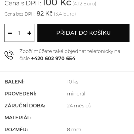
100 Kč
Cena s DPH:
(4.12 Euro)
82 Kč
(3.4 Euro)
Cena bez DPH:
PŘIDAT DO KOŠÍKU
Zboží můžete také objednat telefonicky na
čísle
+420 602 970 654
BALENÍ:
10 ks
PROVEDENÍ:
minerál
ZÁRUČNÍ DOBA:
24 měsíců
MATERIÁL:
ROZMĚR:
8 mm