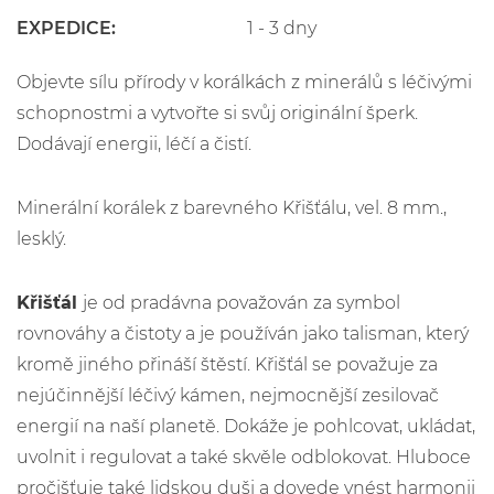
EXPEDICE:
1 - 3 dny
Objevte sílu přírody v korálkách z minerálů s léčivými
schopnostmi a vytvořte si svůj originální šperk.
Dodávají energii, léčí a čistí.
Minerální korálek z barevného Křišťálu, vel. 8 mm.,
lesklý.
Křišťál
je od pradávna považován za symbol
rovnováhy a čistoty a je používán jako talisman, který
kromě jiného přináší štěstí. Křišťál se považuje za
nejúčinnější léčivý kámen, nejmocnější zesilovač
energií na naší planetě. Dokáže je pohlcovat, ukládat,
uvolnit i regulovat a také skvěle odblokovat. Hluboce
pročišťuje také lidskou duši a dovede vnést harmonii