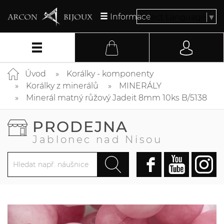
Informace
Select Language
▼
Úvod
Korálky - komponenty
Korálky z minerálů
MINERÁLY
Minerál matný růžový Jadeit 8mm 10ks B/5138
PRODEJNA
Jablonec nad Nisou