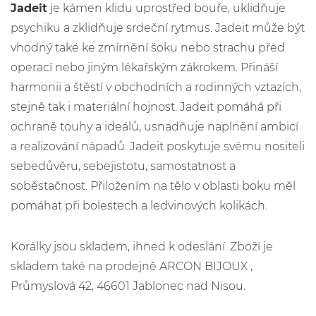
Jadeit
je kámen klidu uprostřed bouře, uklidňuje
psychiku a zklidňuje srdeční rytmus. Jadeit může být
vhodný také ke zmírnění šoku nebo strachu před
operací nebo jiným lékařským zákrokem. Přináší
harmonii a štěstí v obchodních a rodinných vztazích,
stejně tak i materiální hojnost. Jadeit pomáhá při
ochraně touhy a ideálů, usnadňuje naplnění ambicí
a realizování nápadů. Jadeit poskytuje svému nositeli
sebedůvěru, sebejistotu, samostatnost a
soběstačnost. Přiložením na tělo v oblasti boku měl
pomáhat při bolestech a ledvinových kolikách.
Korálky jsou skladem, ihned k odeslání. Zboží je
skladem také na prodejně ARCON BIJOUX ,
Průmyslová 42, 46601 Jablonec nad Nisou.