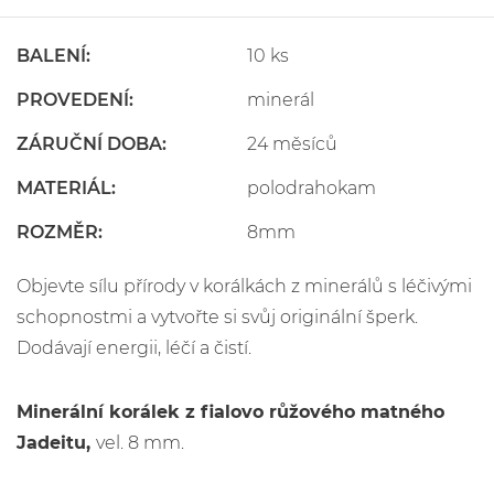
BALENÍ:
10 ks
PROVEDENÍ:
minerál
ZÁRUČNÍ DOBA:
24 měsíců
MATERIÁL:
polodrahokam
ROZMĚR:
8mm
Objevte sílu přírody v korálkách z minerálů s léčivými
schopnostmi a vytvořte si svůj originální šperk.
Dodávají energii, léčí a čistí.
Minerální korálek z fialovo růžového matného
Jadeitu,
vel. 8 mm.