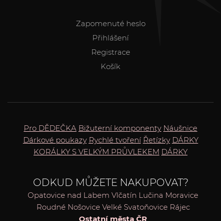
Zapomenuté heslo
Přihlášení
Registrace
Košík
Pro DĚDEČKA
Bižuterní komponenty
Náušnice
Dárkové poukazy
Rychlé tvoření
Řetízky
DÁRKY
KORÁLKY S VELKÝM PRŮVLEKEM
DÁRKY
ODKUD MŮŽETE NAKUPOVAT?
Opatovice nad Labem
Vlčatín
Lučina
Moravice
Roudné
Nošovice
Velké Svatoňovice
Rájec
Ostatní města ČR