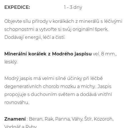
EXPEDICE:
1 - 3 dny
Objevte sílu přírody v korálkách z minerálů s léčivými
schopnostmi a vytvořte si svůj originální šperk.
Dodávají energii, léčí a čistí.
Minerální korálek z Modrého jaspisu
vel. 8 mm.,
lesklý.
Modrý jaspis má velmi silné účinky při léčbě
degenerativních chorob mozku a míchy. Jaspis
propojuje s duchovním světem a dodává vnitřní
rovnováhu.
Znamení
: Beran, Rak, Panna, Váhy, Štír, Kozoroh,
Vodnář a Ryby