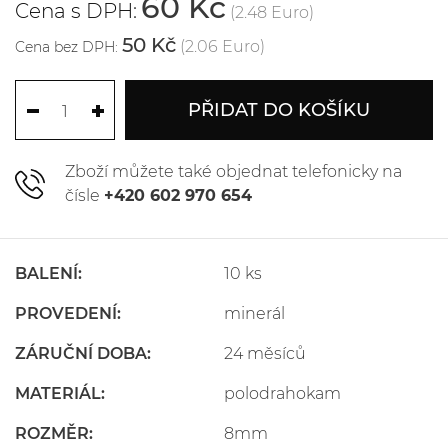
60 Kč
Cena s DPH:
(2.48 Euro)
50 Kč
(2.06 Euro)
Cena bez DPH:
PŘIDAT DO KOŠÍKU
Zboží můžete také objednat telefonicky na
čísle
+420 602 970 654
BALENÍ:
10 ks
PROVEDENÍ:
minerál
ZÁRUČNÍ DOBA:
24 měsíců
MATERIÁL:
polodrahokam
ROZMĚR:
8mm