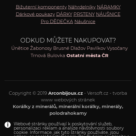
Bižuterní komponenty
Náhrdelníky
NÁRAMKY
Dárkové poukazy
DÁRKY
PRSTENY
NÁUŠNICE
Pro DĚDEČKA
Náušnice
ODKUD MŮŽETE NAKUPOVAT?
Únětice
Žabonosy
Brusné
Dlažov
Pavlíkov
Vysočany
Trnová
Bulovka
Ostatní města ČR
Copyright © 2019
Arconbijoux.cz
- Versoft.cz - tvorba
www webových stránek
Korálky z minerálů, minerální korálky, minerály,
polodrahokamy
Webové stránky používají k poskytování služeb,
personalizaci reklam a analýze návštěvnosti soubory
cookie. Informace, jak tyto stránky používáte, jsou