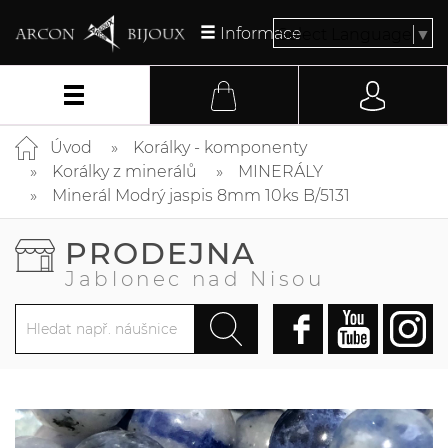
Informace
Select Language
▼
Úvod
Korálky - komponenty
Korálky z minerálů
MINERÁLY
Minerál Modrý jaspis 8mm 10ks B/5131
PRODEJNA
Jablonec nad Nisou