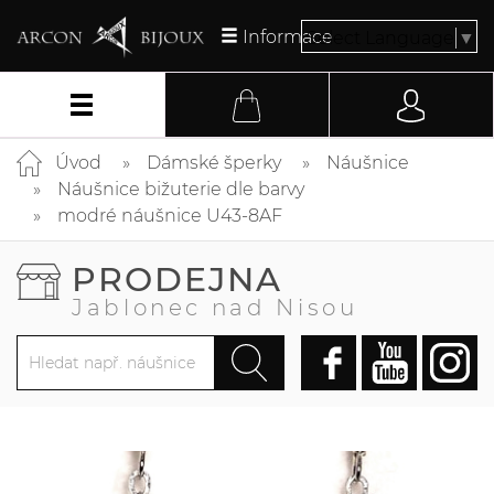
Informace
Select Language
▼
Úvod
Dámské šperky
Náušnice
Náušnice bižuterie dle barvy
modré náušnice U43-8AF
PRODEJNA
Jablonec nad Nisou