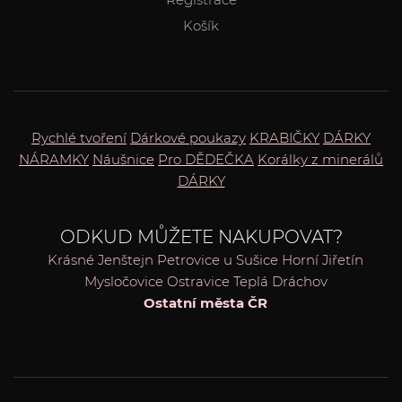
Košík
Rychlé tvoření
Dárkové poukazy
KRABIČKY
DÁRKY
NÁRAMKY
Náušnice
Pro DĚDEČKA
Korálky z minerálů
DÁRKY
ODKUD MŮŽETE NAKUPOVAT?
Krásné
Jenštejn
Petrovice u Sušice
Horní Jiřetín
Mysločovice
Ostravice
Teplá
Dráchov
Ostatní města ČR