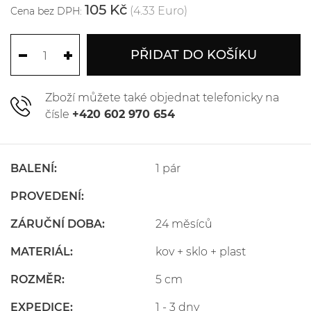
105 Kč
(4.33 Euro)
Cena bez DPH:
PŘIDAT DO KOŠÍKU
Zboží můžete také objednat telefonicky na
čísle
+420 602 970 654
BALENÍ:
1 pár
PROVEDENÍ:
ZÁRUČNÍ DOBA:
24 měsíců
MATERIÁL:
kov + sklo + plast
ROZMĚR:
5 cm
EXPEDICE:
1 - 3 dny