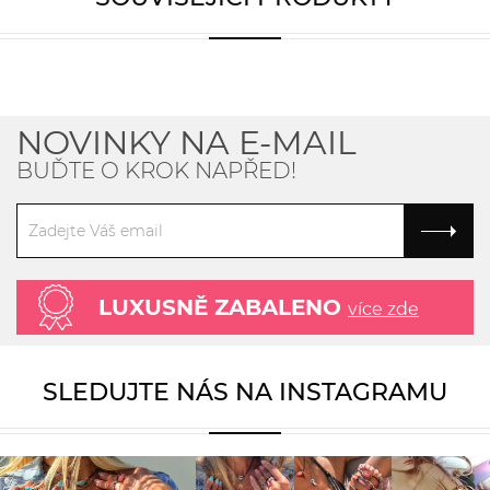
NOVINKY NA E-MAIL
BUĎTE O KROK NAPŘED!
LUXUSNĚ ZABALENO
více zde
SLEDUJTE NÁS NA INSTAGRAMU