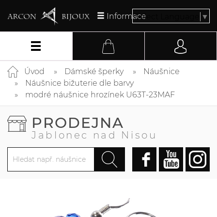
Informace
Select Language
▼
Úvod
Dámské šperky
Náušnice
Náušnice bižuterie dle barvy
modré náušnice hrozínek U63T-23MAF
PRODEJNA
Jablonec nad Nisou