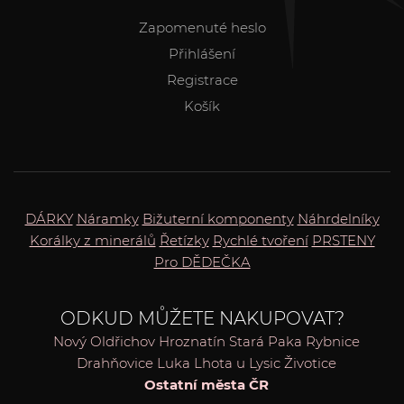
Zapomenuté heslo
Přihlášení
Registrace
Košík
DÁRKY
Náramky
Bižuterní komponenty
Náhrdelníky
Korálky z minerálů
Řetízky
Rychlé tvoření
PRSTENY
Pro DĚDEČKA
ODKUD MŮŽETE NAKUPOVAT?
Nový Oldřichov
Hroznatín
Stará Paka
Rybnice
Drahňovice
Luka
Lhota u Lysic
Životice
Ostatní města ČR