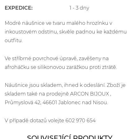
EXPEDICE:
1 - 3 dny
Modré náušnice ve tvaru malého hrozínku v
inkoustovém odstínu, skvěle padnou ke každému
outfitu.
Ve stříbrné povrchové úpravě, zavěšeny na
afroháčku se silikonovou zarážkou proti ztrátě.
Náušnice jsou skladem, ihned k odeslání. Zboží je
skladem také na prodejně ARCON BIJOUX ,
Průmyslová 42, 46601 Jablonec nad Nisou.
V případě dotazů volejte 602 970 654
SOUVISEJÍCÍ PRODUKTY