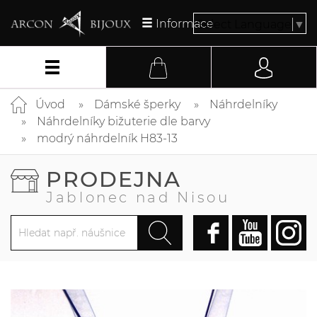
Informace
Select Language
▼
Úvod
Dámské šperky
Náhrdelníky
Náhrdelníky bižuterie dle barvy
modrý náhrdelník H83-13
PRODEJNA
Jablonec nad Nisou