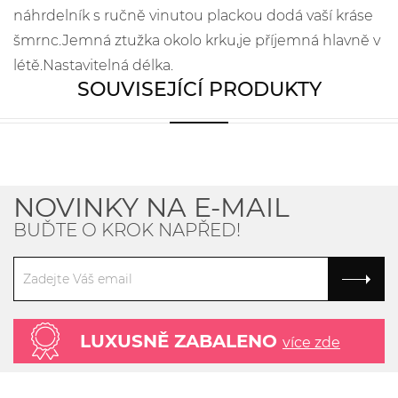
náhrdelník s ručně vinutou plackou dodá vaší kráse
šmrnc.Jemná ztužka okolo krku,je příjemná hlavně v
létě.Nastavitelná délka.
SOUVISEJÍCÍ PRODUKTY
NOVINKY NA E-MAIL
BUĎTE O KROK NAPŘED!
LUXUSNĚ ZABALENO
více zde