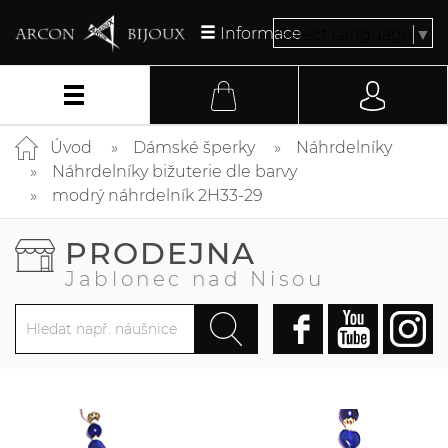
Informace
Select Language
▼
Úvod
Dámské šperky
Náhrdelníky
Náhrdelníky bižuterie dle barvy
modrý náhrdelník 2H33-29
PRODEJNA
Jablonec nad Nisou