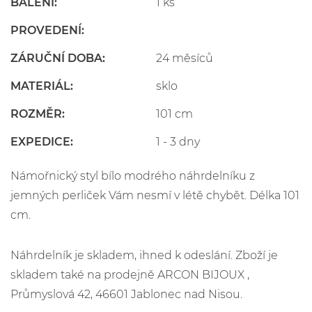
BALENÍ:
1 ks
PROVEDENÍ:
ZÁRUČNÍ DOBA:
24 měsíců
MATERIÁL:
sklo
ROZMĚR:
101 cm
EXPEDICE:
1 - 3 dny
Námořnický styl bílo modrého náhrdelníku z
jemných perliček Vám nesmí v létě chybět. Délka 101
cm.
Náhrdelník je skladem, ihned k odeslání. Zboží je
skladem také na prodejně ARCON BIJOUX ,
Průmyslová 42, 46601 Jablonec nad Nisou.