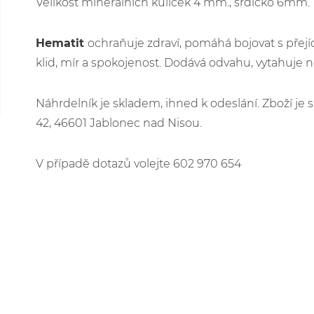
Velikost minerálních kuliček 4 mm., srdíčko 6mm.
Hematit
ochraňuje zdraví, pomáhá bojovat s přej
klid, mír a spokojenost. Dodává odvahu, vytahuje n
Náhrdelník je skladem, ihned k odeslání. Zboží j
42, 46601 Jablonec nad Nisou.
V případě dotazů volejte 602 970 654