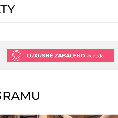
KTY
LUXUSNĚ ZABALENO
více zde
AGRAMU