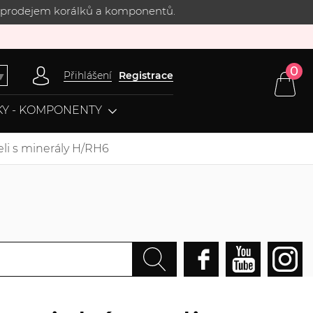
 s prodejem korálků a komponentů.
0
Přihlášení
Registrace
▼
Y - KOMPONENTY
eli s minerály H/RH6