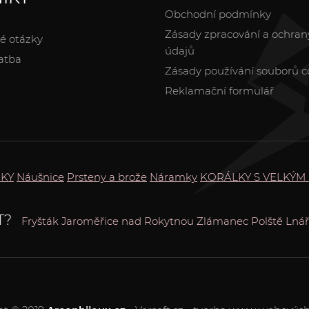
Obchodní podmínky
Zásady zpracování a ochran
é otázky
údajů
atba
Zásady používání souborů c
Reklamační formulář
KY
Náušnice
Prsteny a brože
Náramky
KORÁLKY S VELKÝM
T?
Fryšták
Jaroměřice nad Rokytnou
Zlámanec
Polště
Lnář