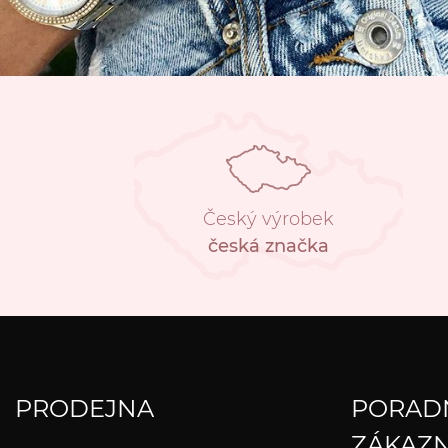
Český výrobek
česká značka
PRODEJNA
PORAD
ZÁKAZN