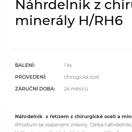
Náhrdelnik z chir
minerály H/RH6
BALENÍ:
1 ks
PROVEDENÍ:
chirugická ocel
ZÁRUČNÍ DOBA:
24 měsíců
Náhrdelník
s řetízem z chirurgické oceli a min
Rhodium se vsazenými zirkony. Délka náhrdelníku