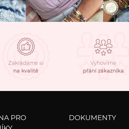
Zakládáme si
Vyhovíme
na kvalitě
přání zákazníka
NA PRO
DOKUMENTY
ÍKY