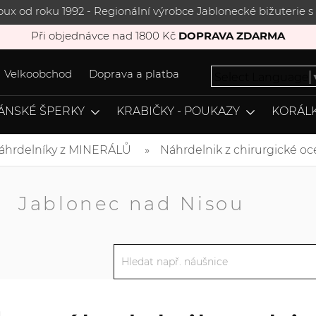
joux od roku 1992 - Regionální výrobce Jablonecké bižuterie
Při objednávce nad 1800 Kč
DOPRAVA ZDARMA
Velkoobchod
Doprava a platba
Select Language
ÁNSKÉ ŠPERKY
KRABIČKY - POUKAZY
KORÁLK
áhrdelníky z MINERÁLŮ
Náhrdelnik z chirurgické oc
A
Jablonec nad Nisou