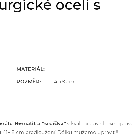
urgické oceli s
MATERIÁL:
ROZMĚR:
41+8 cm
erálu Hematit a "srdíčka"
v kvalitní povrchové úpravě
 41+ 8 cm prodloužení. Délku můžeme upravit !!!