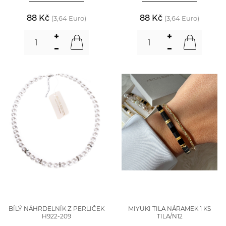
88 Kč
88 Kč
(3,64 Euro)
(3,64 Euro)
BÍLÝ NÁHRDELNÍK Z PERLIČEK
MIYUKI TILA NÁRAMEK 1 KS
H922-209
TILA/N12