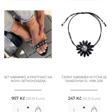
SET NÁRAMKŮ A PRSTÝNKŮ NA
ČERNÝ NÁRAMEK KYTIČKA SE
NOHU SETNOH/VAZKA
SWAROVSKI EL. N98-208
957 Kč
247 Kč
(39,55 Euro)
(10,21 Euro)