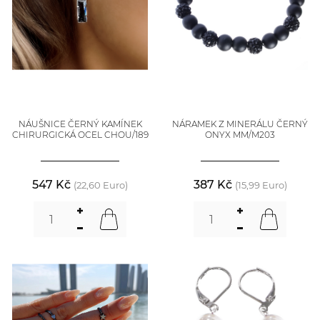
NÁUŠNICE ČERNÝ KAMÍNEK
NÁRAMEK Z MINERÁLU ČERNÝ
CHIRURGICKÁ OCEL CHOU/189
ONYX MM/M203
547 Kč
387 Kč
(22,60 Euro)
(15,99 Euro)