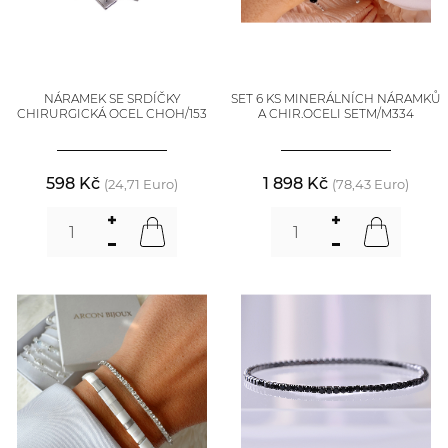
NÁRAMEK SE SRDÍČKY
SET 6 KS MINERÁLNÍCH NÁRAMKŮ
CHIRURGICKÁ OCEL CHOH/153
A CHIR.OCELI SETM/M334
598 Kč
1 898 Kč
(24,71 Euro)
(78,43 Euro)