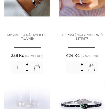
MIYUKI TILA NÁRAMEK 1 KS
SET PRSTÝNKŮ Z MINERÁLŮ
TILA/N19
SETR/R7
358 Kč
424 Kč
(14,79 Euro)
(17,52 Euro)