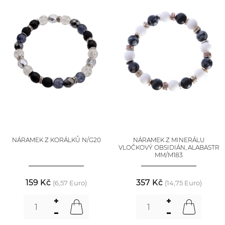
NÁRAMEK Z KORÁLKŮ N/G20
NÁRAMEK Z MINERÁLU
VLOČKOVÝ OBSIDIÁN, ALABASTR
MM/M183
159 Kč
357 Kč
(6,57 Euro)
(14,75 Euro)