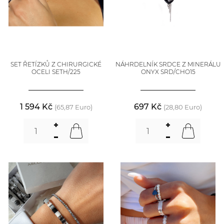
SET ŘETÍZKŮ Z CHIRURGICKÉ
NÁHRDELNÍK SRDCE Z MINERÁLU
OCELI SETH/225
ONYX SRD/CHO15
1 594 Kč
697 Kč
(65,87 Euro)
(28,80 Euro)