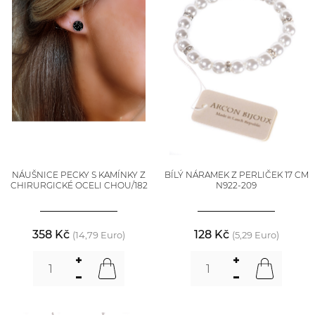
NÁUŠNICE PECKY S KAMÍNKY Z
BÍLÝ NÁRAMEK Z PERLIČEK 17 CM
CHIRURGICKÉ OCELI CHOU/182
N922-209
358 Kč
128 Kč
(14,79 Euro)
(5,29 Euro)