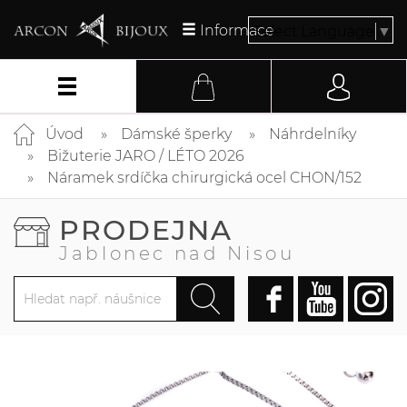
Informace
Select Language
▼
Úvod
Dámské šperky
Náhrdelníky
Bižuterie JARO / LÉTO 2026
Náramek srdíčka chirurgická ocel CHON/152
PRODEJNA
Jablonec nad Nisou