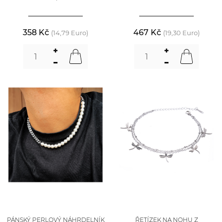
358 Kč
467 Kč
(14,79 Euro)
(19,30 Euro)
PÁNSKÝ PERLOVÝ NÁHRDELNÍK
ŘETÍZEK NA NOHU Z