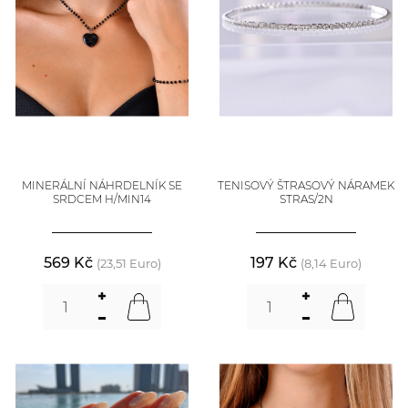
MINERÁLNÍ NÁHRDELNÍK SE
TENISOVÝ ŠTRASOVÝ NÁRAMEK
SRDCEM H/MIN14
STRAS/2N
569 Kč
197 Kč
(23,51 Euro)
(8,14 Euro)