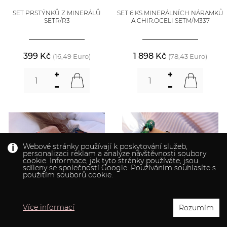
SET PRSTÝNKŮ Z MINERÁLŮ
SET 6 KS MINERÁLNÍCH NÁRAMKŮ
SETR/R3
A CHIR.OCELI SETM/M337
399 Kč
1 898 Kč
(16,49 Euro)
(78,43 Euro)
Webové stránky používají k poskytování služeb,
personalizaci reklam a analýze návštěvnosti soubory
cookie. Informace, jak tyto stránky používáte, jsou
sdíleny se společností Google. Používáním souhlasíte s
použitím souborů cookie.
Více informací
Rozumím