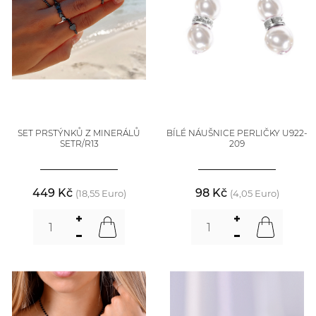
SET PRSTÝNKŮ Z MINERÁLŮ
BÍLÉ NÁUŠNICE PERLIČKY U922-
SETR/R13
209
449 Kč
98 Kč
(18,55 Euro)
(4,05 Euro)