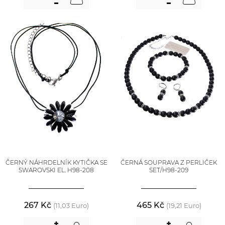
ČERNÝ NÁHRDELNÍK KYTIČKA SE
ČERNÁ SOUPRAVA Z PERLIČEK
SWAROVSKI EL. H98-208
SET/H98-209
267 Kč
465 Kč
(11,03 Euro)
(19,21 Euro)