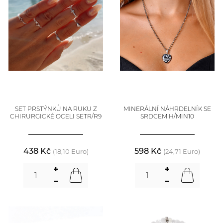
SET PRSTÝNKŮ NA RUKU Z
MINERÁLNÍ NÁHRDELNÍK SE
CHIRURGICKÉ OCELI SETR/R9
SRDCEM H/MIN10
438 Kč
598 Kč
(18,10 Euro)
(24,71 Euro)