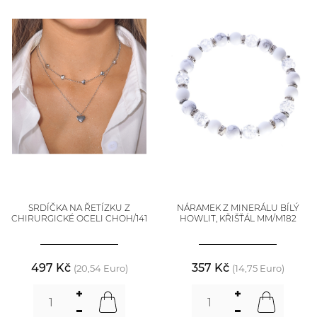
SRDÍČKA NA ŘETÍZKU Z
NÁRAMEK Z MINERÁLU BÍLÝ
CHIRURGICKÉ OCELI CHOH/141
HOWLIT, KŘIŠŤÁL MM/M182
497 Kč
357 Kč
(20,54 Euro)
(14,75 Euro)