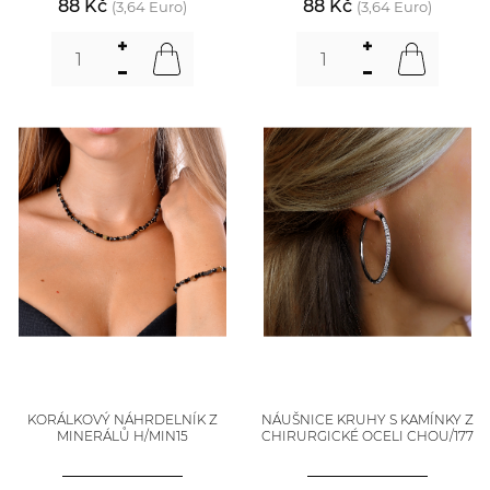
88 Kč
88 Kč
(3,64 Euro)
(3,64 Euro)
KORÁLKOVÝ NÁHRDELNÍK Z
NÁUŠNICE KRUHY S KAMÍNKY Z
MINERÁLŮ H/MIN15
CHIRURGICKÉ OCELI CHOU/177