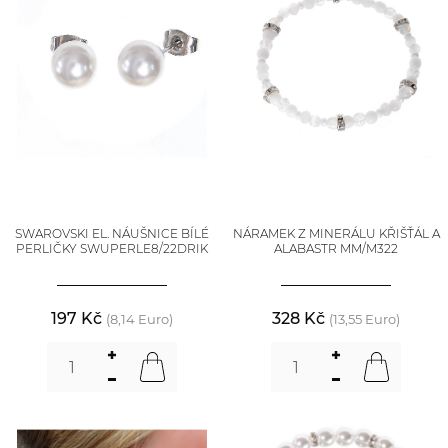
SWAROVSKI EL. NÁUŠNICE BÍLÉ
NÁRAMEK Z MINERÁLU KŘIŠŤÁL A
PERLIČKY SWUPERLE8/22DRIK
ALABASTR MM/M322
197 Kč
328 Kč
(8,14 Euro)
(13,55 Euro)