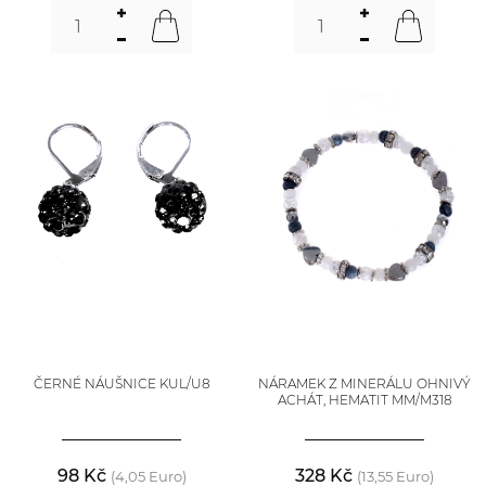
ČERNÉ NÁUŠNICE KUL/U8
NÁRAMEK Z MINERÁLU OHNIVÝ
ACHÁT, HEMATIT MM/M318
98 Kč
328 Kč
(4,05 Euro)
(13,55 Euro)