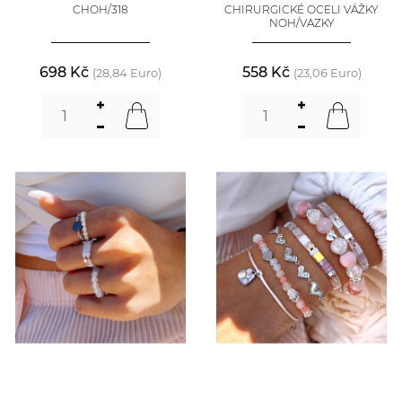
CHOH/318
CHIRURGICKÉ OCELI VÁŽKY
NOH/VAZKY
698 Kč
558 Kč
(28,84 Euro)
(23,06 Euro)