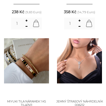
238 Kč
358 Kč
(9,83 Euro)
(14,79 Euro)
MIYUKI TILA NÁRAMEK 1 KS
JEMNÝ ŠTRASOVÝ NÁHRDELNÍK
TILA/N11
006212