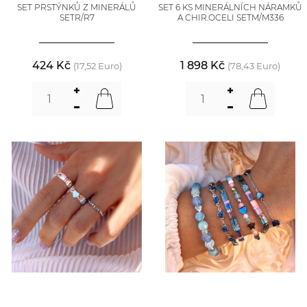
SET PRSTÝNKŮ Z MINERÁLŮ
SET 6 KS MINERÁLNÍCH NÁRAMKŮ
SETR/R7
A CHIR.OCELI SETM/M336
424 Kč
1 898 Kč
(17,52 Euro)
(78,43 Euro)