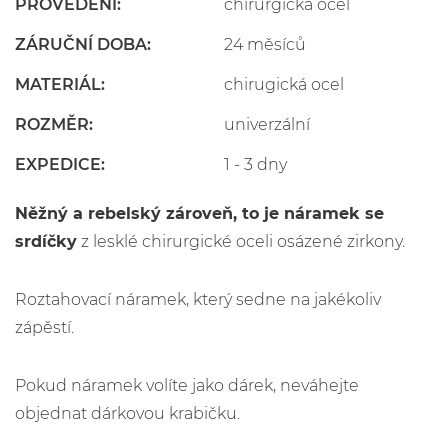
PROVEDENÍ:
chirurgická ocel
ZÁRUČNÍ DOBA:
24 měsíců
MATERIÁL:
chirugická ocel
ROZMĚR:
univerzální
EXPEDICE:
1 - 3 dny
Něžný a rebelský zároveň, to je náramek se
srdíčky
z lesklé chirurgické oceli osázené zirkony.
Roztahovací náramek, který sedne na jakékoliv
zápěstí.
Pokud náramek volíte jako dárek, neváhejte
objednat dárkovou krabičku.