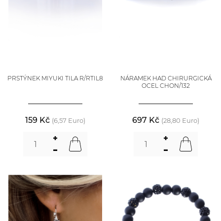
PRSTÝNEK MIYUKI TILA R/RTIL8
NÁRAMEK HAD CHIRURGICKÁ
OCEL CHON/132
159 Kč
697 Kč
(6,57 Euro)
(28,80 Euro)