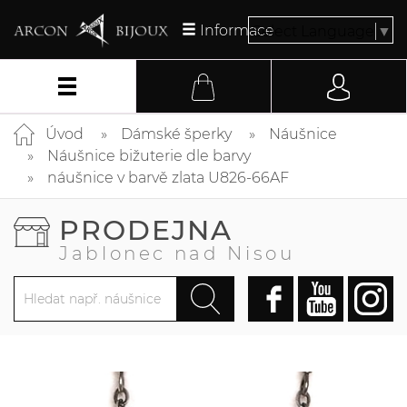
Informace
Select Language
▼
Úvod
Dámské šperky
Náušnice
Náušnice bižuterie dle barvy
náušnice v barvě zlata U826-66AF
PRODEJNA
Jablonec nad Nisou