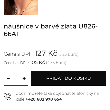
náušnice v barvě zlata U826-
66AF
127 Kč
Cena s DPH:
(5.23 Euro)
105 Kč
(4.33 Euro)
Cena bez DPH:
PŘIDAT DO KOŠÍKU
Zboží můžete také objednat telefonicky na
čísle
+420 602 970 654