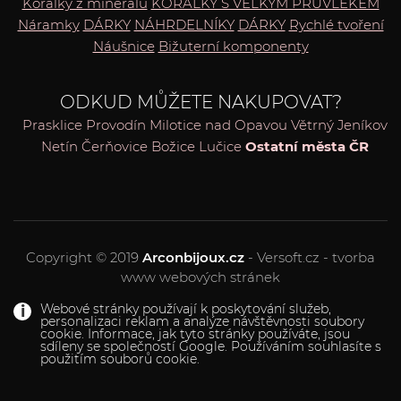
Korálky z minerálů
KORÁLKY S VELKÝM PRŮVLEKEM
Náramky
DÁRKY
NÁHRDELNÍKY
DÁRKY
Rychlé tvoření
Náušnice
Bižuterní komponenty
ODKUD MŮŽETE NAKUPOVAT?
Prasklice
Provodín
Milotice nad Opavou
Větrný Jeníkov
Netín
Čerňovice
Božice
Lučice
Ostatní města ČR
Copyright © 2019
Arconbijoux.cz
- Versoft.cz - tvorba
www webových stránek
Webové stránky používají k poskytování služeb,
personalizaci reklam a analýze návštěvnosti soubory
cookie. Informace, jak tyto stránky používáte, jsou
sdíleny se společností Google. Používáním souhlasíte s
použitím souborů cookie.