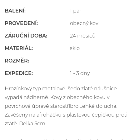
BALENÍ:
1 pár
PROVEDENÍ:
obecný kov
ZÁRUČNÍ DOBA:
24 měsíců
MATERIÁL:
sklo
ROZMĚR:
EXPEDICE:
1 - 3 dny
Hrozínkový typ metalové šedo zlaté náušnice
vypadá nádherně. Kovy z obecného kovu v
povrchové úpravě starostříbro.Lehké do ucha.
Zavěšeny na afroháčku s plastovou čepičkou proti
ztátě. Délka 5cm.