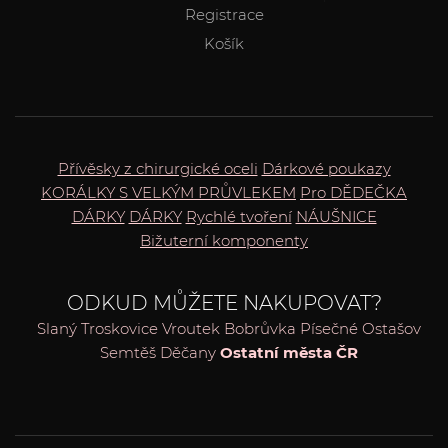
Registrace
Košík
Přívěsky z chirurgické oceli
Dárkové poukazy
KORÁLKY S VELKÝM PRŮVLEKEM
Pro DĚDEČKA
DÁRKY
DÁRKY
Rychlé tvoření
NÁUŠNICE
Bižuterní komponenty
ODKUD MŮŽETE NAKUPOVAT?
Slaný
Troskovice
Vroutek
Bobrůvka
Písečné
Ostašov
Semtěš
Děčany
Ostatní města ČR