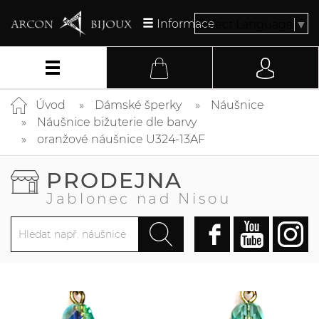
Informace
Select Language
▼
Úvod
Dámské šperky
Náušnice
Náušnice bižuterie dle barvy
oranžové náušnice U324-13AF
PRODEJNA
Jablonec nad Nisou