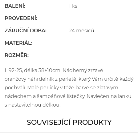
BALENÍ:
1 ks
PROVEDENÍ:
ZÁRUČNÍ DOBA:
24 měsíců
MATERIÁL:
ROZMĚR:
H92-25, délka 38+10cm. Nádherný zrzavě
oranžový náhrdelník z perletě, který Vám určitě každý
pochválí. Malé perličky v téže barvě se zlatavým
nádechem a šampáňové lístečky. Navlečen na lanku
s nastavitelnou délkou.
SOUVISEJÍCÍ PRODUKTY