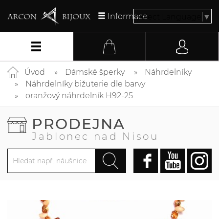
Informace
Select Language
▼
Úvod
Dámské šperky
Náhrdelníky
Náhrdelníky bižuterie dle barvy
oranžový náhrdelník H92-25
PRODEJNA
Jablonec nad Nisou