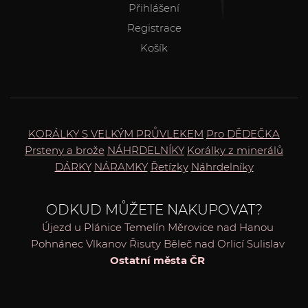
Přihlášení
Registrace
Košík
KORÁLKY S VELKÝM PRŮVLEKEM
Pro DĚDEČKA
Prsteny a brože
NÁHRDELNÍKY
Korálky z minerálů
DÁRKY
NÁRAMKY
Řetízky
Náhrdelníky
ODKUD MŮŽETE NAKUPOVAT?
Újezd u Plánice
Temelín
Měrovice nad Hanou
Pohnánec
Vlkanov
Řisuty
Běleč nad Orlicí
Sulislav
Ostatní města ČR