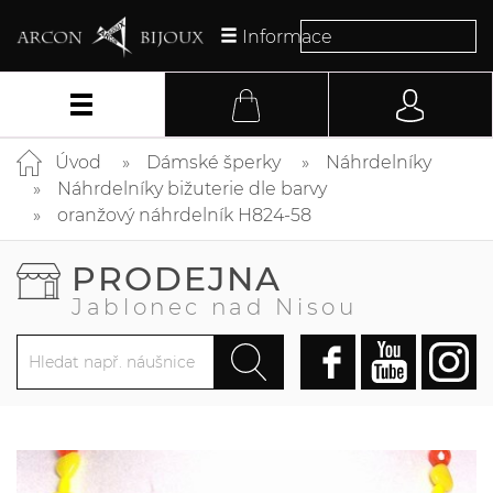
Informace
Úvod
Dámské šperky
Náhrdelníky
Náhrdelníky bižuterie dle barvy
oranžový náhrdelník H824-58
PRODEJNA
Jablonec nad Nisou