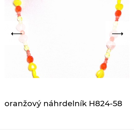
oranžový náhrdelník H824-58