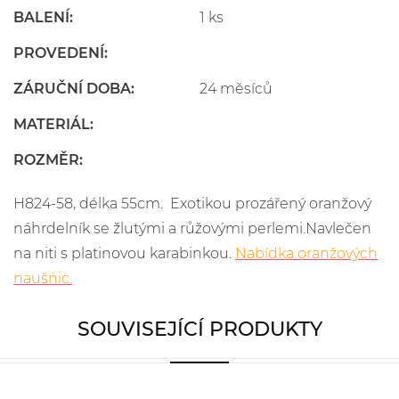
BALENÍ:
1 ks
PROVEDENÍ:
ZÁRUČNÍ DOBA:
24 měsíců
MATERIÁL:
ROZMĚR:
H824-58, délka 55cm. Exotikou prozářený oranžový
náhrdelník se žlutými a růžovými perlemi.Navlečen
na niti s platinovou karabinkou.
Nabídka oranžových
naušnic.
SOUVISEJÍCÍ PRODUKTY