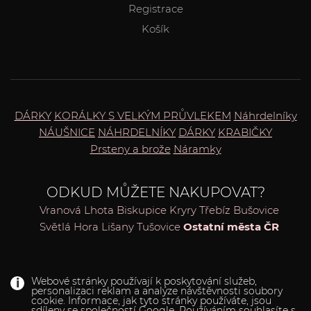
Registrace
Košík
DÁRKY
KORÁLKY S VELKÝM PRŮVLEKEM
Náhrdelníky
NÁUŠNICE
NÁHRDELNÍKY
DÁRKY
KRABIČKY
Prsteny a brože
Náramky
ODKUD MŮŽETE NAKUPOVAT?
Vranová Lhota
Biskupice
Kryry
Třebíz
Bušovice
Světlá Hora
Lišany
Tušovice
Ostatní města ČR
Webové stránky používají k poskytování služeb,
personalizaci reklam a analýze návštěvnosti soubory
cookie. Informace, jak tyto stránky používáte, jsou
sdíleny se společností Google. Používáním souhlasíte s