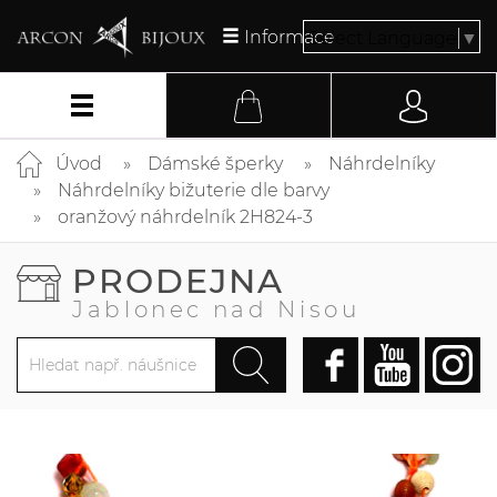
Informace
Select Language
▼
Úvod
Dámské šperky
Náhrdelníky
Náhrdelníky bižuterie dle barvy
oranžový náhrdelník 2H824-3
PRODEJNA
Jablonec nad Nisou