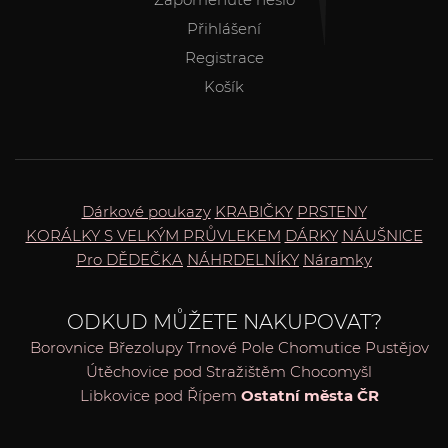
Přihlášení
Registrace
Košík
Dárkové poukazy
KRABIČKY
PRSTENY
KORÁLKY S VELKÝM PRŮVLEKEM
DÁRKY
NÁUŠNICE
Pro DĚDEČKA
NÁHRDELNÍKY
Náramky
ODKUD MŮŽETE NAKUPOVAT?
Borovnice
Březolupy
Trnové Pole
Chomutice
Pustějov
Útěchovice pod Stražištěm
Chocomyšl
Libkovice pod Řípem
Ostatní města ČR