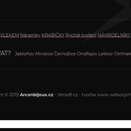
ŮVLEKEM
Náramky
KRABIČKY
Rychlé tvoření
NÁHRDELNÍKY
AT?
Jabloňov
Mirotice
Černožice
Ondřejov
Letkov
Okříne
ht © 2019
Arconbijoux.cz
- Versoft.cz - tvorba www webových