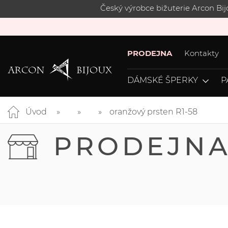
Český výrobce bižuterie Arcon Bi
PRODEJNA
Kontakty
DÁMSKÉ ŠPERKY
P
Úvod
oranžový prsten R1-58
PRODEJN