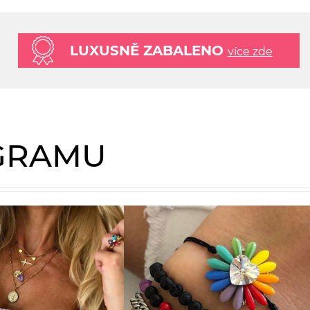
LUXUSNĚ ZABALENO
více zde
AGRAMU