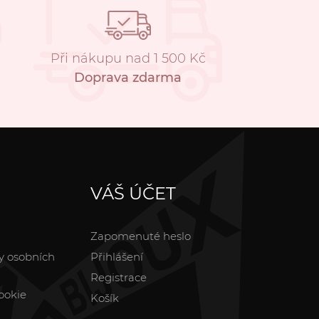
Při nákupu nad 1 500 Kč
Doprava zdarma
VÁŠ ÚČET
Zapomenuté heslo
y osobních
Přihlášení
Registrace
ookie
Košík