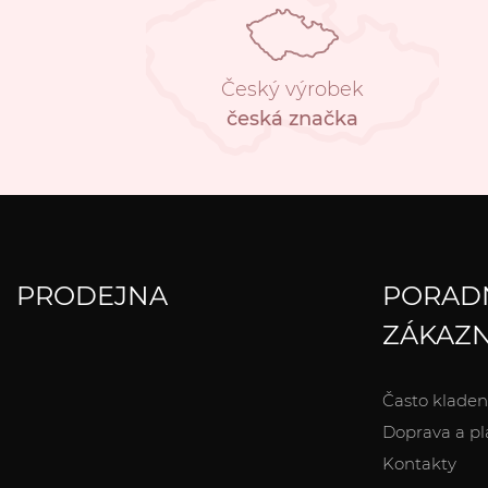
Český výrobek
česká značka
PRODEJNA
PORAD
ZÁKAZN
Často kladen
Doprava a pl
Kontakty