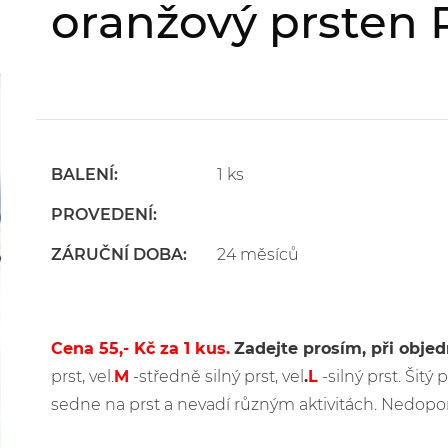
oranžový prsten 
BALENÍ:
1 ks
PROVEDENÍ:
ZÁRUČNÍ DOBA:
24 měsíců
Cena 55,- Kč za 1 kus.
Zadejte prosím, při obje
prst, vel.
M
-středně silný prst, vel
.
L
-silný prst. Šitý
sedne na prst a nevadí různým aktivitách. Nedopo