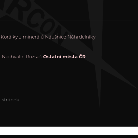
Korálky z minerálů
Náušnice
Náhrdelníky
k
Nechvalín
Rozseč
Ostatní města ČR
 stránek