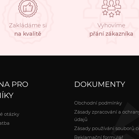
Zakládáme si
Vyhovíme
na kvalitě
přání zákazníka
NA PRO
DOKUMENTY
ÍKY
Obchodní podmínky
Zásady zpracování a ochran
é otázky
údajů
atba
Zásady používání souborů c
Reklamační formulář