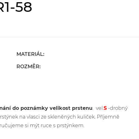
R1-58
MATERIÁL:
ROZMĚR:
dnání do poznámky velikost prstenu
. vel.
S
-drobný
 prstýnek na vlasci ze skleněných kuliček. Příjemně
ručujeme si mýt ruce s prstýnkem.