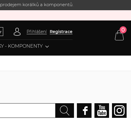
 s prodejem korálků a komponentů.
0
Přihlášení
Registrace
▼
Y - KOMPONENTY