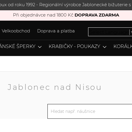
joux od roku 1992 - Regionální výrobce Jablonecké bižuterie
Při objednávce nad 1800 Kč
DOPRAVA ZDARMA
Velkoobchod
Doprava a platba
Select Language
ÁNSKÉ ŠPERKY
KRABIČKY - POUKAZY
KORÁLK
A
Jablonec nad Nisou