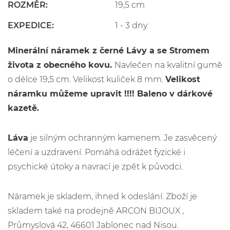
ROZMĚR:
19,5 cm
EXPEDICE:
1 - 3 dny
Minerální náramek
z černé Lávy a se Stromem
života
z obecného kovu.
Navlečen na kvalitní gumě
o délce 19,5 cm. Velikost kuliček 8 mm.
Velikost
náramku můžeme upravit !!!!
Baleno v dárkové
kazetě.
Láva
je silným ochranným kamenem. Je zasvěcený
léčení a uzdravení. Pomáhá odrážet fyzické i
psychické útoky a navrací je zpět k původci.
Náramek je skladem, ihned k odeslání. Zboží je
skladem také na prodejně ARCON BIJOUX ,
Průmyslová 42, 46601 Jablonec nad Nisou.