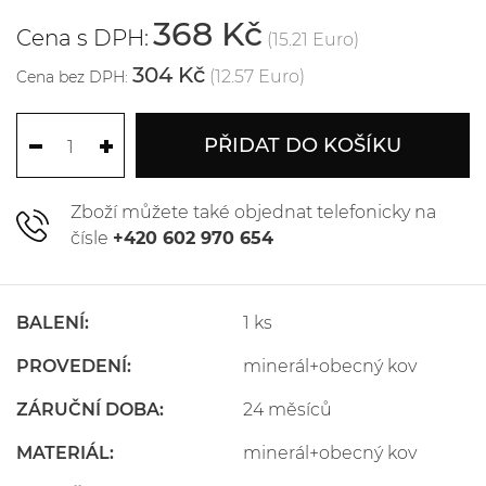
368 Kč
Cena s DPH:
(15.21 Euro)
304 Kč
(12.57 Euro)
Cena bez DPH:
PŘIDAT DO KOŠÍKU
Zboží můžete také objednat telefonicky na
čísle
+420 602 970 654
BALENÍ:
1 ks
PROVEDENÍ:
minerál+obecný kov
ZÁRUČNÍ DOBA:
24 měsíců
MATERIÁL:
minerál+obecný kov