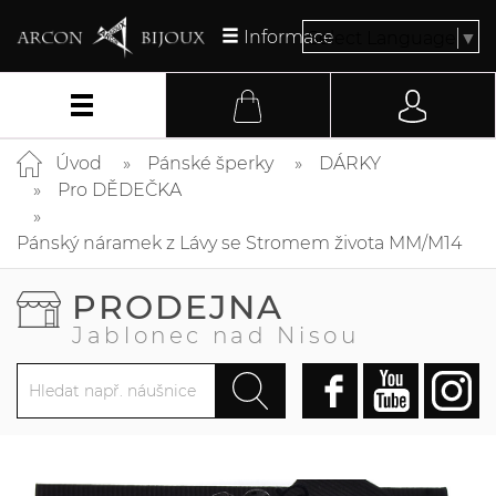
Informace
Select Language
▼
Úvod
Pánské šperky
DÁRKY
Pro DĚDEČKA
Pánský náramek z Lávy se Stromem života MM/M14
PRODEJNA
Jablonec nad Nisou