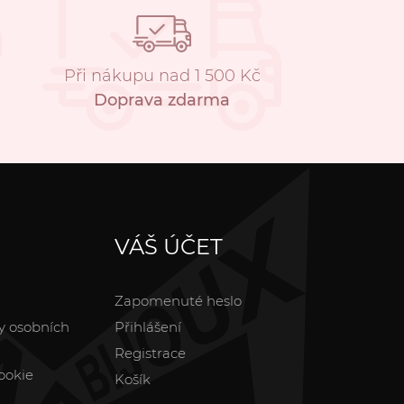
Při nákupu nad 1 500 Kč
Doprava zdarma
VÁŠ ÚČET
Zapomenuté heslo
y osobních
Přihlášení
Registrace
ookie
Košík