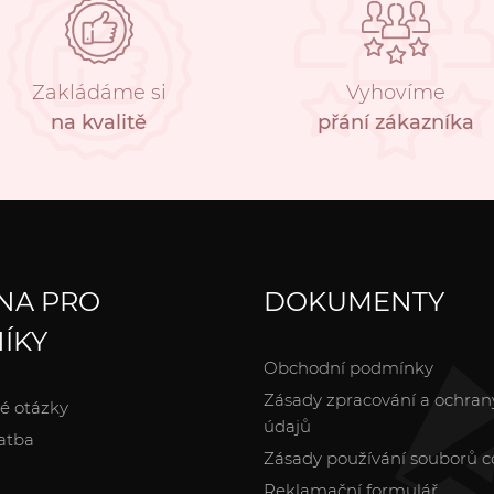
Zakládáme si
Vyhovíme
na kvalitě
přání zákazníka
NA PRO
DOKUMENTY
ÍKY
Obchodní podmínky
Zásady zpracování a ochran
é otázky
údajů
atba
Zásady používání souborů c
Reklamační formulář