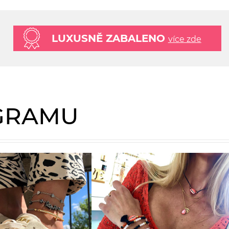
LUXUSNĚ ZABALENO
více zde
AGRAMU