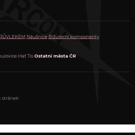
PRŮVLEKEM
Náušnice
Bižuterní komponenty
kulovice
Hať
Tis
Ostatní města ČR
 stránek