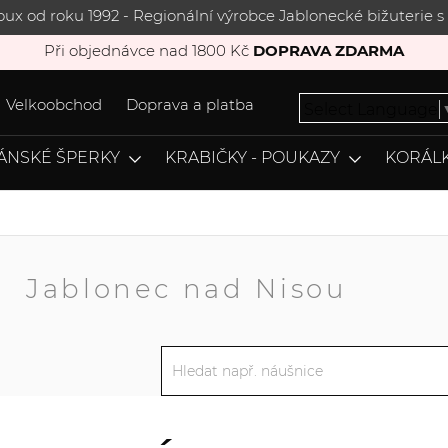
joux od roku 1992 - Regionální výrobce Jablonecké bižuterie
Při objednávce nad 1800 Kč
DOPRAVA ZDARMA
Velkoobchod
Doprava a platba
Select Language
ÁNSKÉ ŠPERKY
KRABIČKY - POUKAZY
KORÁLK
A
Jablonec nad Nisou