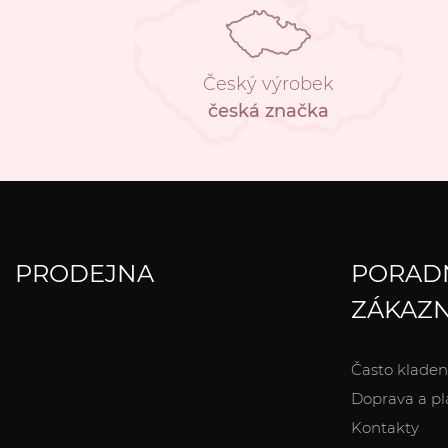
Český výrobek
česká značka
PRODEJNA
PORAD
ZÁKAZN
Často kladen
Doprava a pl
Kontakty