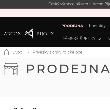
Český výrobce bižuterie Arcon Bi
PRODEJNA
Kontakty
DÁMSKÉ ŠPERKY
P
Úvod
Přívěsky z chirurgické oceli
PRODEJN