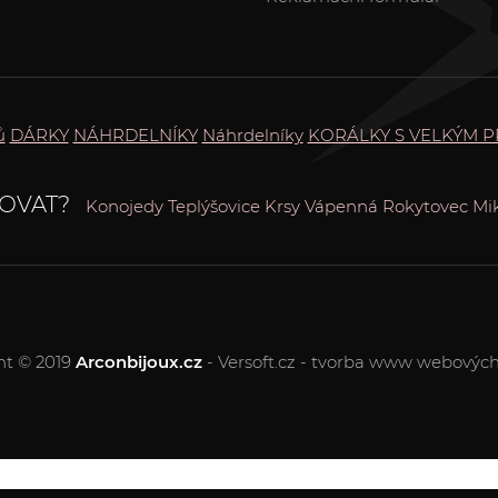
ů
DÁRKY
NÁHRDELNÍKY
Náhrdelníky
KORÁLKY S VELKÝM 
OVAT?
Konojedy
Teplýšovice
Krsy
Vápenná
Rokytovec
Mi
ht © 2019
Arconbijoux.cz
- Versoft.cz - tvorba www webových