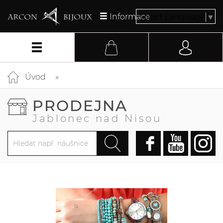
Informace
Select Language
▼
Úvod
PRODEJNA
Jablonec nad Nisou