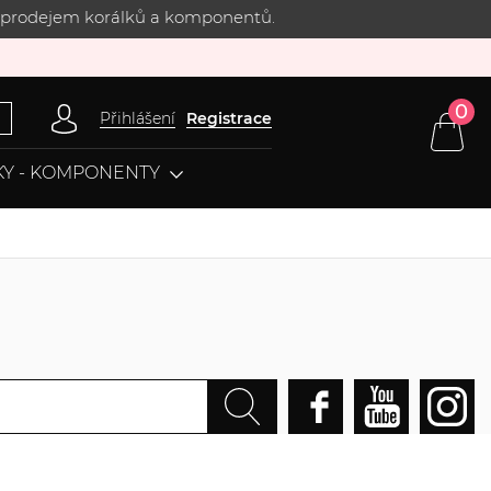
 s prodejem korálků a komponentů.
0
Přihlášení
Registrace
Y - KOMPONENTY