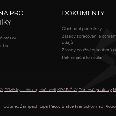
NA PRO
DOKUMENTY
ÍKY
Obchodní podmínky
Zásady zpracování a ochran
é otázky
údajů
atba
Zásady používání souborů c
Reklamační formulář
KY
Přívěsky z chirurgické oceli
KRABIČKY
Dárkové poukazy
N
Odunec
Žampach
Lípa
Pacov
Blatce
Františkov nad Ploučn