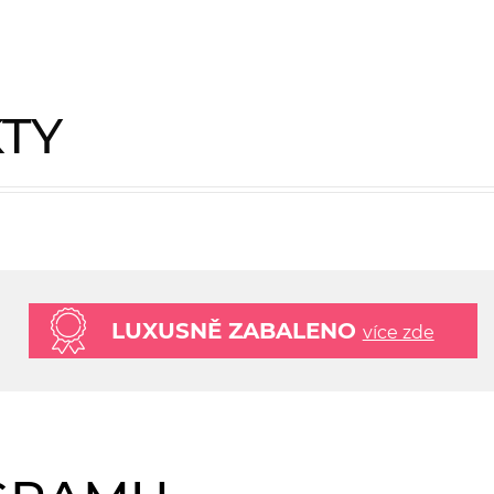
KTY
LUXUSNĚ ZABALENO
více zde