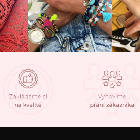
Zakládáme si
Vyhovíme
na kvalitě
přání zákazníka