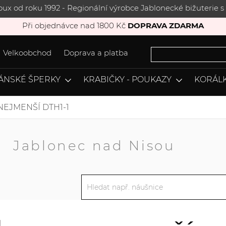
joux od roku 1992 - Regionální výrobce Jablonecké bižuterie
Při objednávce nad 1800 Kč
DOPRAVA ZDARMA
Velkoobchod
Doprava a platba
ÁNSKÉ ŠPERKY
KRABIČKY - POUKAZY
KORÁLK
NEJMENŠÍ DTH1-1
A
Jablonec nad Nisou