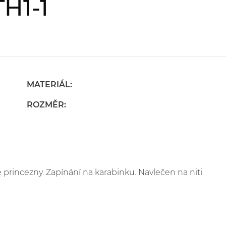
H1-1
MATERIÁL:
ROZMĚR:
princezny. Zapínání na karabinku. Navlečen na niti.