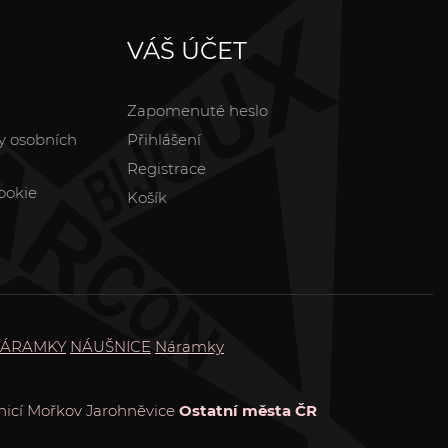
VÁŠ ÚČET
Zapomenuté heslo
y osobních
Přihlášení
Registrace
ookie
Košík
ÁRAMKY
NÁUŠNICE
Náramky
icí
Mořkov
Jarohněvice
Ostatní města ČR