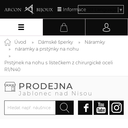
Informace
Select Language
▼
Úvod
Dámské šperky
Náramky
náramky a prstýnky na nohu
Prstýnek na nohu s lístečkem z chirurgické oceli
R1/N40
PRODEJNA
Jablonec nad Nisou