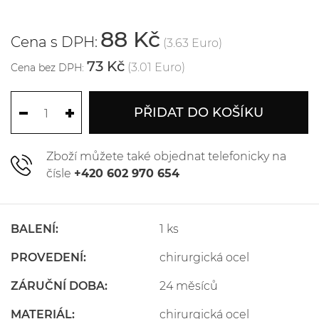
88 Kč
Cena s DPH:
(3.63 Euro)
73 Kč
(3.01 Euro)
Cena bez DPH:
PŘIDAT DO KOŠÍKU
Zboží můžete také objednat telefonicky na
čísle
+420 602 970 654
BALENÍ:
1 ks
PROVEDENÍ:
chirurgická ocel
ZÁRUČNÍ DOBA:
24 měsíců
MATERIÁL:
chirurgická ocel