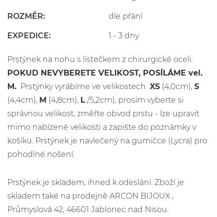
ROZMĚR:
dle přání
EXPEDICE:
1 - 3 dny
Prstýnek na nohu s lístečkem z chirurgické oceli.
POKUD NEVYBERETE VELIKOST, POSÍLÁME vel.
M.
Prstýnky vyrábíme ve velikostech
XS
(4,0cm),
S
(4,4cm),
M
(4,8cm),
L
/5,2cm), prosím vyberte si
správnou velikost, změřte obvod prstu - lze upravit
mimo nabízené velikosti a zapište do poznámky v
košíku. Prstýnek je navlečený na gumičce (Lycra) pro
pohodlné nošení.
Prstýnek je skladem, ihned k odeslání. Zboží je
skladem také na prodejně ARCON BIJOUX ,
Průmyslová 42, 46601 Jablonec nad Nisou.