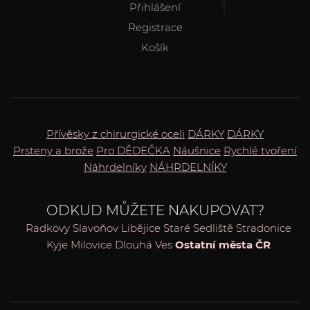
Přihlášení
Registrace
Košík
Přívěsky z chirurgické oceli
DÁRKY
DÁRKY
Prsteny a brože
Pro DĚDEČKA
Náušnice
Rychlé tvoření
Náhrdelníky
NÁHRDELNÍKY
ODKUD MŮŽETE NAKUPOVAT?
Radkovy
Slavoňov
Libějice
Staré Sedliště
Stradonice
Kyje
Milovice
Dlouhá Ves
Ostatní města ČR