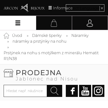
Informace
Select Language
▼
Úvod
Dámské šperky
Náramky
náramky a prstýnky na nohu
Prstýnek na nohu s motýlkem z minerálu Hematit
R1/N38
PRODEJNA
Jablonec nad Nisou