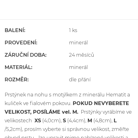
BALENÍ:
1 ks
PROVEDENÍ:
minerál
ZÁRUČNÍ DOBA:
24 měsíců
MATERIÁL:
minerál
ROZMĚR:
dle přání
Prstýnek na nohu s motýlkem z minerálu Hematit a
kuliček ve fialovém pokovu.
POKUD NEVYBERETE
VELIKOST, POSÍLÁME vel. M.
Prstýnky vyrábíme ve
velikostech
XS
(4,0cm),
S
(4,4cm),
M
(4,8cm),
L
/5,2cm), prosím vyberte si správnou velikost, změřte
obvod prstu - lze upravit mimo nabízené velikosti a