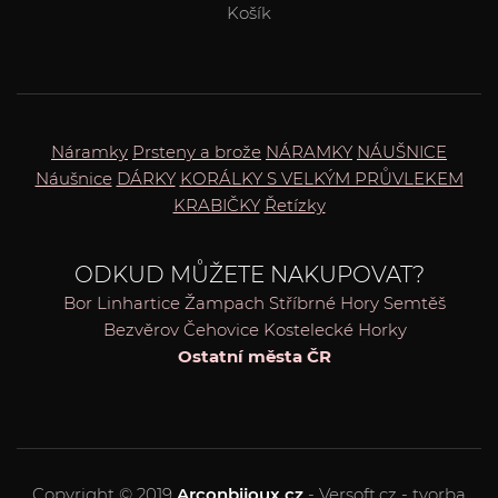
Košík
Náramky
Prsteny a brože
NÁRAMKY
NÁUŠNICE
Náušnice
DÁRKY
KORÁLKY S VELKÝM PRŮVLEKEM
KRABIČKY
Řetízky
ODKUD MŮŽETE NAKUPOVAT?
Bor
Linhartice
Žampach
Stříbrné Hory
Semtěš
Bezvěrov
Čehovice
Kostelecké Horky
Ostatní města ČR
Copyright © 2019
Arconbijoux.cz
- Versoft.cz - tvorba