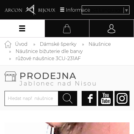
Informace
Select Language
▼
Úvod
Dámské šperky
Náušnice
Náušnice bižuterie dle barvy
růžové náušnice 3CU-231AF
PRODEJNA
Jablonec nad Nisou