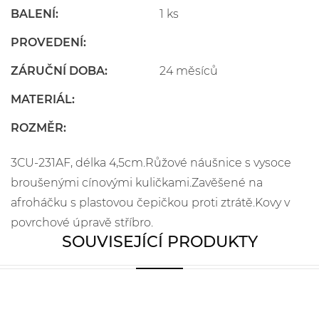
BALENÍ:
1 ks
PROVEDENÍ:
ZÁRUČNÍ DOBA:
24 měsíců
MATERIÁL:
ROZMĚR:
3CU-231AF, délka 4,5cm.Růžové náušnice s vysoce
broušenými cínovými kuličkami.Zavěšené na
afroháčku s plastovou čepičkou proti ztrátě.Kovy v
povrchové úpravě stříbro.
SOUVISEJÍCÍ PRODUKTY