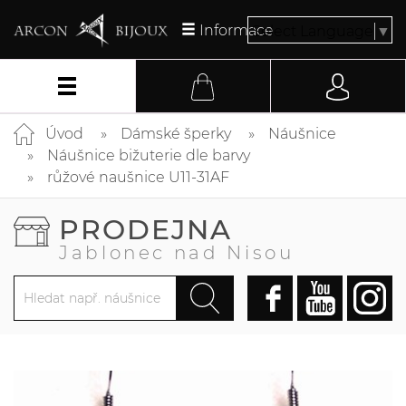
Informace
Select Language
▼
Úvod
Dámské šperky
Náušnice
Náušnice bižuterie dle barvy
růžové naušnice U11-31AF
PRODEJNA
Jablonec nad Nisou