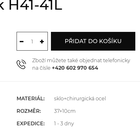
k H41-41L
PŘIDAT DO KOŠÍKU
Zboží můžete také objednat telefonicky
na čísle
+420 602 970 654
MATERIÁL:
sklo+chirurgická ocel
ROZMĚR:
37+10cm
EXPEDICE:
1 - 3 dny