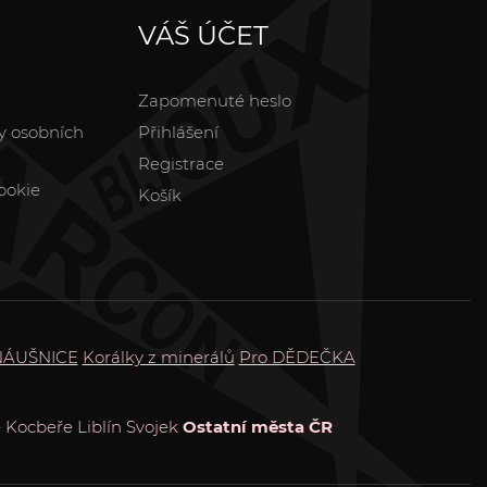
VÁŠ ÚČET
Zapomenuté heslo
y osobních
Přihlášení
Registrace
ookie
Košík
NÁUŠNICE
Korálky z minerálů
Pro DĚDEČKA
e
Kocbeře
Liblín
Svojek
Ostatní města ČR