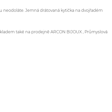
mu neodoláte. Jemná drátovaná kytička na dvojřadém
e skladem také na prodejně ARCON BIJOUX , Průmyslová