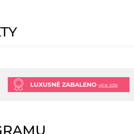
KTY
LUXUSNĚ ZABALENO
více zde
AGRAMU