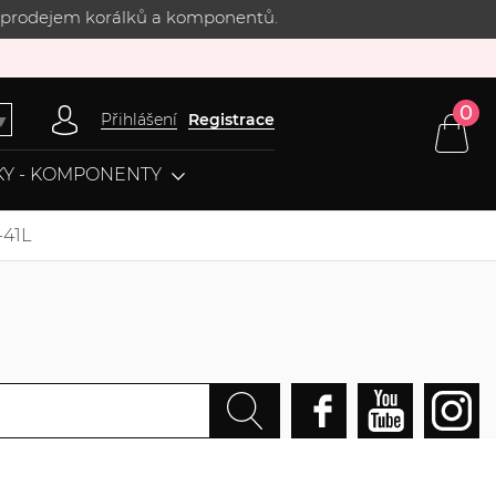
 s prodejem korálků a komponentů.
0
Přihlášení
Registrace
▼
Y - KOMPONENTY
-41L