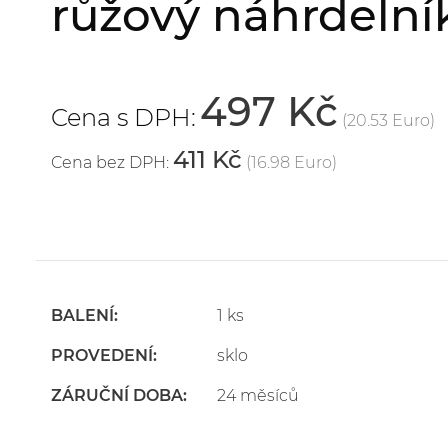
růžový náhrdelní
497 Kč
Cena s DPH:
(20.53 Euro)
411 Kč
Cena bez DPH:
(16.98 Euro)
BALENÍ:
1 ks
PROVEDENÍ:
sklo
ZÁRUČNÍ DOBA:
24 měsíců