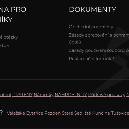
NA PRO
DOKUMENTY
ÍKY
Obchodní podmínky
Zásady zpracování a ochran
é otázky
údajů
atba
Zásady používání souborů c
Reklamační formulář
voření
PRSTENY
Náramky
NÁHRDELNÍKY
Dárkové poukazy
?
Valašská Bystřice
Pozdeň
Staré Sedliště
Kunčina
Tušovic