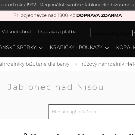
joux od roku 1992 - Regionální výrobce Jablonecké bižuterie
Při objednávce nad 1800 Kč
DOPRAVA ZDARMA
Velkoobchod
Doprava a platba
Select Language
ÁNSKÉ ŠPERKY
KRABIČKY - POUKAZY
KORÁLK
áhrdelníky bižuterie dle barvy
růžový náhrdelník H41
A
Jablonec nad Nisou