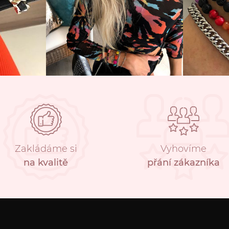
Zakládáme si
Vyhovíme
na kvalitě
přání zákazníka