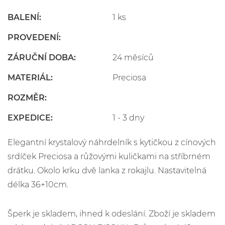
BALENÍ:
1 ks
PROVEDENÍ:
ZÁRUČNÍ DOBA:
24 měsíců
MATERIÁL:
Preciosa
ROZMĚR:
EXPEDICE:
1 - 3 dny
Elegantní krystalový náhrdelník s kytičkou z cínových
srdíček Preciosa a růžovými kuličkami na stříbrném
drátku. Okolo krku dvě lanka z rokajlu. Nastavitelná
délka 36+10cm.
Šperk je skladem, ihned k odeslání. Zboží je skladem