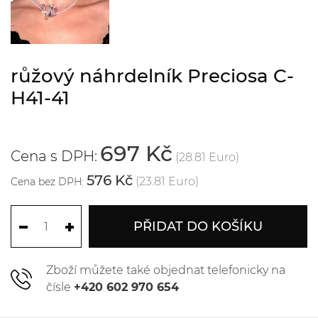
růžový náhrdelník Preciosa C-
H41-41
697 Kč
Cena s DPH:
(28.81 Euro)
576 Kč
(23.81 Euro)
Cena bez DPH:
PŘIDAT DO KOŠÍKU
Zboží můžete také objednat telefonicky na
čísle
+420 602 970 654