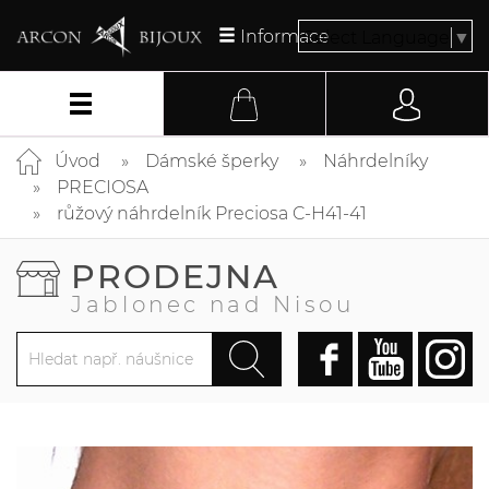
Informace
Select Language
▼
Úvod
Dámské šperky
Náhrdelníky
PRECIOSA
růžový náhrdelník Preciosa C-H41-41
PRODEJNA
Jablonec nad Nisou