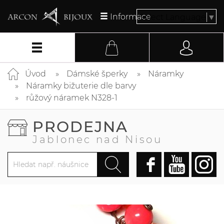
Informace
Select Language
▼
Úvod
Dámské šperky
Náramky
Náramky bižuterie dle barvy
růžový náramek N328-1
PRODEJNA
Jablonec nad Nisou