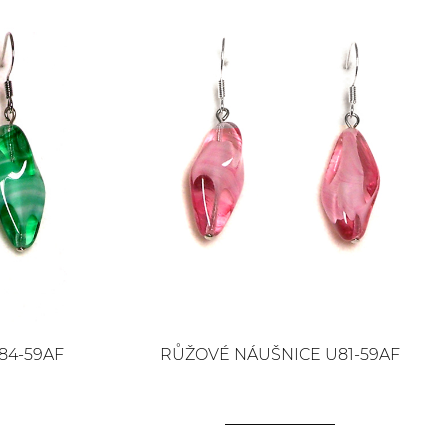
84-59AF
RŮŽOVÉ NÁUŠNICE U81-59AF