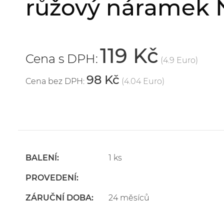
růžový náramek 
119 Kč
Cena s DPH:
(4.9 Euro)
98 Kč
Cena bez DPH:
(4.04 Euro)
BALENÍ:
1 ks
PROVEDENÍ:
ZÁRUČNÍ DOBA:
24 měsíců