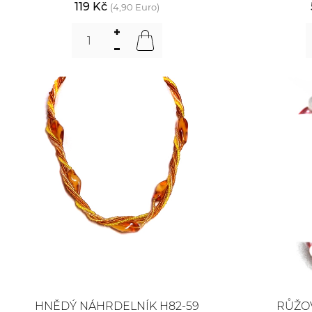
119 Kč
(4,90 Euro)
HNĚDÝ NÁHRDELNÍK H82-59
RŮŽOV