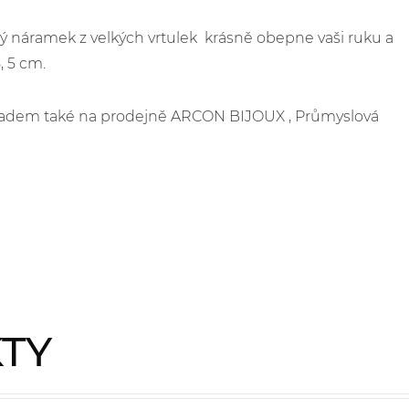
vý náramek z velkých vrtulek krásně obepne vaši ruku a
, 5 cm.
skladem také na prodejně ARCON BIJOUX , Průmyslová
KTY