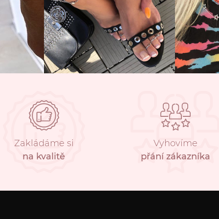
Zakládáme si
Vyhovíme
na kvalitě
přání zákazníka