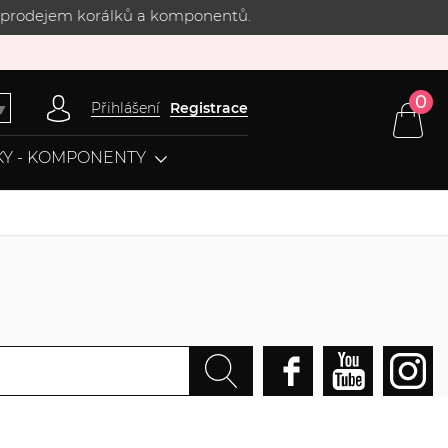
 s prodejem korálků a komponentů.
0
Přihlášení
Registrace
▼
Y - KOMPONENTY