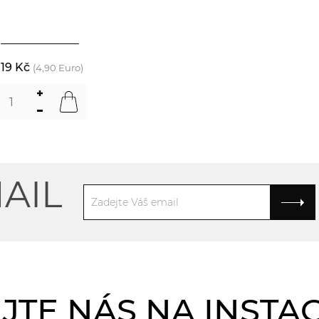
119 Kč
(4,90 Euro)
AIL
JTE NÁS NA INST