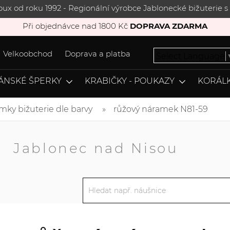
joux od roku 1992 - Regionální výrobce Jablonecké bižuterie
Při objednávce nad 1800 Kč
DOPRAVA ZDARMA
Velkoobchod
Doprava a platba
Select Language
ÁNSKÉ ŠPERKY
KRABIČKY - POUKAZY
KORÁLK
mky bižuterie dle barvy
růžový náramek N81-59
A
Jablonec nad Nisou