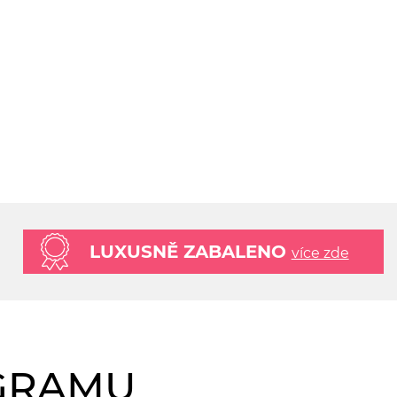
LUXUSNĚ ZABALENO
více zde
AGRAMU