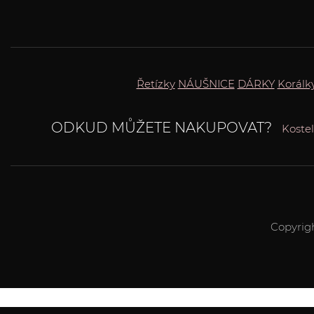
Řetízky
NÁUŠNICE
DÁRKY
Korálk
ODKUD MŮŽETE NAKUPOVAT?
Koste
Copyrig