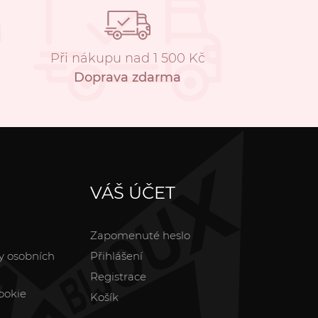
Při nákupu nad 1 500 Kč
Doprava zdarma
VÁŠ ÚČET
Zapomenuté heslo
y osobních
Přihlášení
Registrace
ookie
Košík