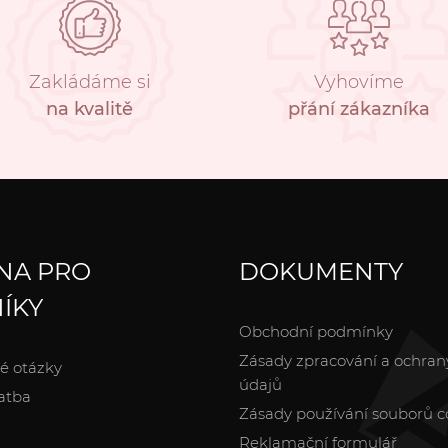
Zakládáme si
Vyhovíme
na kvalitě
přání zákazníka
NA PRO
DOKUMENTY
ÍKY
Obchodní podmínky
Zásady zpracování a ochran
é otázky
údajů
atba
Zásady používání souborů c
Reklamační formulář