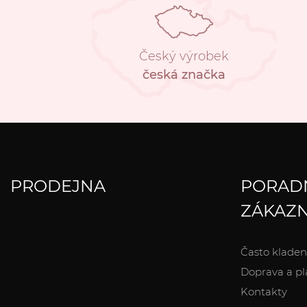
Český výrobek
česká značka
PRODEJNA
PORAD
ZÁKAZN
Často kladen
Doprava a pl
Kontakty