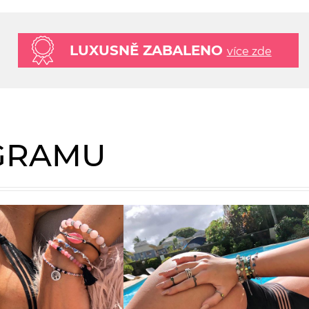
LUXUSNĚ ZABALENO
více zde
AGRAMU