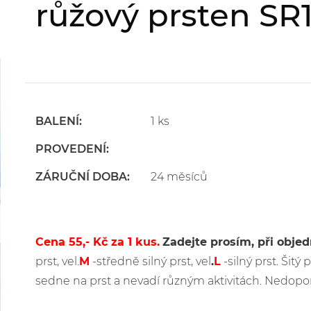
růžový prsten SR1
BALENÍ:
1 ks
PROVEDENÍ:
ZÁRUČNÍ DOBA:
24 měsíců
Cena 55,- Kč za 1 kus.
Zadejte prosím, při obje
prst, vel.
M
-středně silný prst, vel
.
L
-silný prst. Šitý
sedne na prst a nevadí různým aktivitách. Nedopo