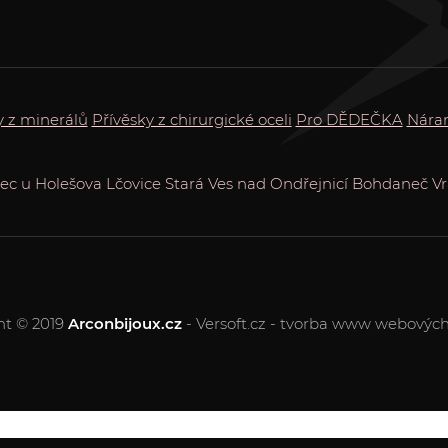
y z minerálů
Přívěsky z chirurgické oceli
Pro DĚDEČKA
Nára
lec u Holešova
Lčovice
Stará Ves nad Ondřejnicí
Bohdaneč
V
ht © 2019
Arconbijoux.cz
- Versoft.cz - tvorba www webových