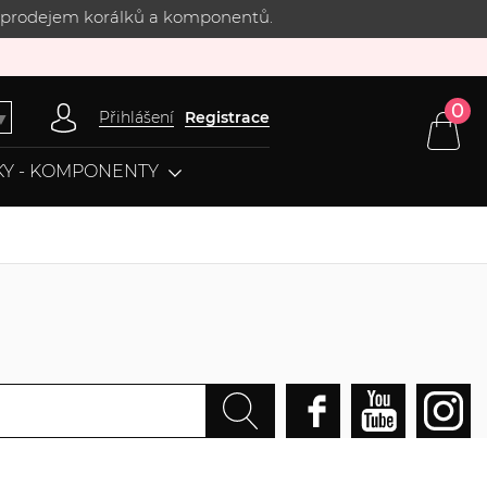
 s prodejem korálků a komponentů.
0
Přihlášení
Registrace
▼
Y - KOMPONENTY