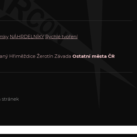
mky
NÁHRDELNÍKY
Rychlé tvoření
raný
Hřiměždice
Žerotín
Závada
Ostatní města ČR
 stránek