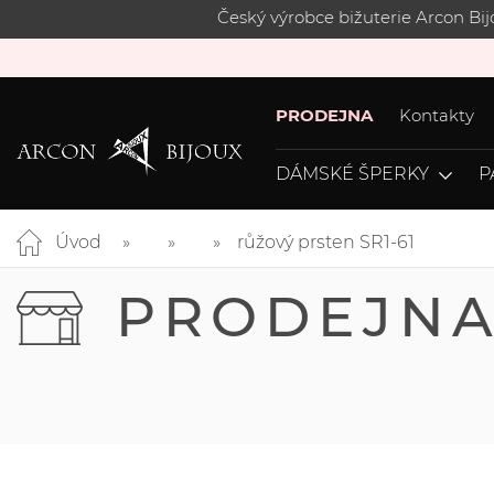
Český výrobce bižuterie Arcon Bi
PRODEJNA
Kontakty
DÁMSKÉ ŠPERKY
P
Úvod
růžový prsten SR1-61
PRODEJN