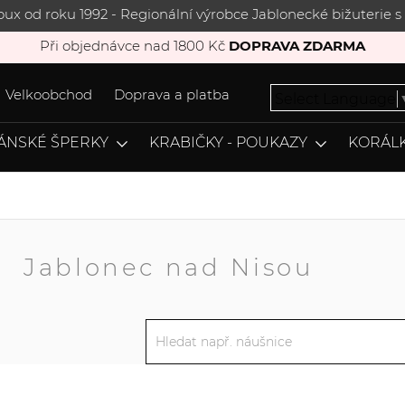
joux od roku 1992 - Regionální výrobce Jablonecké bižuterie
Při objednávce nad 1800 Kč
DOPRAVA ZDARMA
Velkoobchod
Doprava a platba
Select Language
ÁNSKÉ ŠPERKY
KRABIČKY - POUKAZY
KORÁLK
A
Jablonec nad Nisou