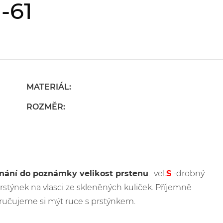
-61
MATERIÁL:
ROZMĚR:
dnání do poznámky velikost prstenu
. vel.
S
-drobný
 prstýnek na vlasci ze skleněných kuliček. Příjemně
ručujeme si mýt ruce s prstýnkem.