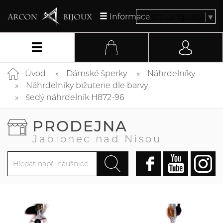
Informace
Select Language
▼
Úvod
Dámské šperky
Náhrdelníky
Náhrdelníky bižuterie dle barvy
šedý náhrdelník H872-96
PRODEJNA
Jablonec nad Nisou