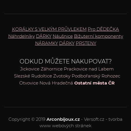
KORÁLKY S VELKÝM PRŮVLEKEM
Pro DĚDEČKA
Náhrdelníky
DÁRKY
Náušnice
Bižuterní komponenty
NÁRAMKY
DÁRKY
PRSTENY
ODKUD MŮŽETE NAKUPOVAT?
Jickovice
Záhornice
Prackovice nad Labem
Slezské Rudoltice
Zvotoky
Podbořanský Rohozec
Otvovice
Nová Hradečná
Ostatní města ČR
Copyright © 2019
Arconbijoux.cz
- Versoft.cz - tvorba
www webových stránek